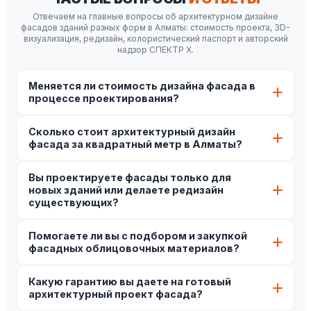
Отвечаем на главные вопросы об архитектурном дизайне
фасадов зданий разных форм в Алматы: стоимость проекта, 3D-
визуализация, редизайн, колористический паспорт и авторский
надзор СПЕКТР X.
Меняется ли стоимость дизайна фасада в
процессе проектирования?
Нет. Мы составляем точную смету на проектные
Сколько стоит архитектурный дизайн
работы после выезда архитектора на предпроектный
фасада за квадратный метр в Алматы?
анализ объекта. После согласования технического
задания стоимость фиксируется в официальном
Стоимость зависит от площади стен, сложности
договоре и остается неизменной.
Вы проектируете фасады только для
геометрии (наличие радиусных или ломаных элементов)
новых зданий или делаете редизайн
и выбранного стиля. Смета рассчитывается
существующих?
индивидуально после замеров и сбора исходных
данных. Оставьте заявку для точного расчета.
Мы выполняем обе задачи: разрабатываем дизайн
Помогаете ли вы с подбором и закупкой
экстерьера для строящихся объектов с нуля, а также
фасадных облицовочных материалов?
проводим комплексный редизайн и реконструкцию
существующих фасадов, полностью меняя их пластику
Да, в рамках рабочего проекта мы составляем
и композицию.
Какую гарантию вы даете на готовый
подробную спецификацию материалов с указанием
архитектурный проект фасада?
объемов, артикулов и рекомендуемых производителей.
Мы также помогаем организовать закупку у надежных