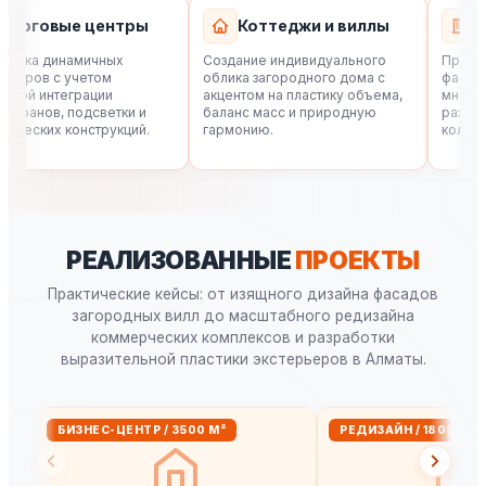
рговые центры
Коттеджи и виллы
Жил
ка динамичных
Создание индивидуального
Проектиро
ров с учетом
облика загородного дома с
фасадных 
й интеграции
акцентом на пластику объема,
многоэтаж
анов, подсветки и
баланс масс и природную
разработк
ских конструкций.
гармонию.
колористи
РЕАЛИЗОВАННЫЕ
ПРОЕКТЫ
Практические кейсы: от изящного дизайна фасадов
загородных вилл до масштабного редизайна
коммерческих комплексов и разработки
выразительной пластики экстерьеров в Алматы.
БИЗНЕС-ЦЕНТР / 3500 М²
РЕДИЗАЙН / 1800 М²