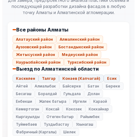
для замера, предпроектного анализа пластики объема и
последующей разработки дизайна фасадов в любую
точку Алматы и Алматинской агломерации.
Все районы Алматы
Алатауский район
Алмалинский район
Ауэзовский район
Бостандыкский район
Жетысуский район
Медеуский район
Наурызбайский район
Турксибский район
Выезд по Алматинской области
Каскелен
Талгар
Конаев (Капчагай)
Есик
Айтей
Алмалыбак
Байсерке
Батан
Береке
Бесагаш
Боралдай
Гульдала
Долан
Енбекши
Жапек батыра
Иргели
Караой
Кемертоган
Коксай
Кокозек
Коккайнар
Кыргауылды
Отеген батыр
Райымбек
Туймебаев
Туздыбастау
Узынагаш
Фабричный (Каргалы)
Шелек