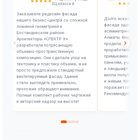
★★★★★
★★★★★
БЦ класса А
Заказывали редизайн фасада
Долго искали, гд
нашего бизнес-центра со сложной
фасада здания н
ломаной геометрией в
асимметричной ф
Бостандыкском районе.
Алматы. Команда
Архитекторы «СПЕКТР X»
проделала колос
разработали потрясающую
проработали каж
объемно-пространственную
примыкания натур
композицию. Они сделали упор на
панелям, учли в
тектонику и пластику объема, а не
и ландшафт. Фас
просто предложили стандартный
виллы получился
вентилируемый фасад. Здание
и живым. Качест
стало выглядеть премиально,
поражает глубино
прохожие обращают внимание.
Рекомендую!
Полный комплект рабочих чертежей
и авторский надзор на высоте!