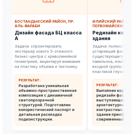
БОСТАНДЫКСКИЙ РАЙОН, ПР.
ИЛИЙСКИЙ РАЙОН, П
АЛЬ-ФАРАБИ
ПЕРВОМАЙСКИЙ
Дизайн фасада БЦ класса
Редизайн комм
А
здания
Задача: спроектировать
Задача: полностью о
экстерьер нового 5-этажного
устаревший фасад
бизнес-центра с криволинейной
существующего торг
геометрией, акцентируя внимание
павильона, изменить
на пластику объема и тектонику.
входной группы и пор
пластикой глухих сте
РЕЗУЛЬТАТ:
РЕЗУЛЬТАТ:
Разработана уникальная
объемно-пространственная
Выполнен кардин
композиция с динамичной
редизайн фасада: 
светопрозрачной
выступающих
структурой. Подготовлен
архитектурных об
колористический паспорт и
контрастных мате
детальная раскладка
здание приобрело
подконструкции.
современный вид.