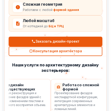
Сложная геометрия
Работаем с любой
формой здания
Любой масштаб
От коттеджей до
БЦ и ТРЦ
Заказать дизайн-проект
Консультация архитектора
Наши услуги по архитектурному дизайну
экстерьеров:
Редизайн
Работа со сложной
существующих
формой
кая реконструкция и
Проектирование фасадов
Про
ление фасадов зданий с
нестандартной конфигурации,
и с
м изменением пластики и
интеграция современных
цен
льного восприятия объема.
архитектурных элементов и
рес
ломаных линий.