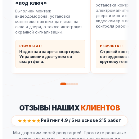
«под ключ»
Установка контролле
электромагнитных за
Выполнен монтаж
двери и монтаж купо
видеодомофона, установка
видеокамер в помещ
магнитоконтактных датчиков на
контроля рабочих ме
окна и двери, а также интеграция
охранной сигнализации.
РЕЗУЛЬТАТ:
РЕЗУЛЬТАТ:
Надежная защита квартиры.
Строгий контроль
Управление доступом со
сотрудников и
смартфона.
круглосуточная за
ОТЗЫВЫ НАШИХ
КЛИЕНТОВ
★★★★★
Рейтинг 4.9 / 5 на основе 215 работ
Мы дорожим своей репутацией. Прочтите реальные
отзывы клиентов — от владельцев квартир до