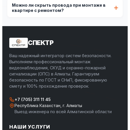
Да, наши бригады выезжают на объекты в Талгар,
Можно ли скрыть провода при монтаже в
Каскелен, Конаев, Есик, Узынагаш и другие населенные
квартире с ремонтом?
пункты Алматинской агломерации.
Если чистовая отделка завершена, мы аккуратно
прокладываем кабель в эстетичных пластиковых
кабель-каналах или прячем его за плинтусами и
наличниками, не повреждая ремонт.
СПЕКТР
Ваш надежный интегратор систем безопасности.
Выполняем профессиональный монтаж
видеонаблюдения, СКУД и охранно-пожарной
сигнализации (ОПС) в Алматы. Гарантируем
безопасность по ГОСТ и СНиП, фиксированную
смету и 100% прохождение проверок.
+7 (705) 311 11 45
Республика Казахстан, г. Алматы
Выезд инженера по всей Алматинской области
НАШИ УСЛУГИ