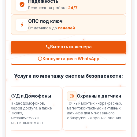
Надежность
Безотказная работа
24/7
ОПС под ключ
От датчиков до
панелей
Вызвать инженера
Консультация в WhatsApp
Услуги по монтажу систем безопасности:
СКУД и Домофоны
Охранные датчики
аж видеодомофонов,
Точный монтаж инфракрасных,
Уст
оллеров доступа, а также
магнитоконтактных и активных
уль
ических,
датчиков для мгновенного
ком
ромеханических и
обнаружения проникновения.
сло
ромагнитных замков.
пов