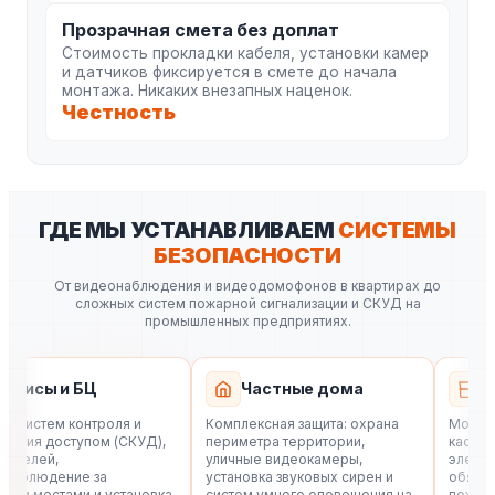
Прозрачная смета без доплат
Стоимость прокладки кабеля, установки камер
и датчиков фиксируется в смете до начала
монтажа. Никаких внезапных наценок.
Честность
ГДЕ МЫ УСТАНАВЛИВАЕМ
СИСТЕМЫ
БЕЗОПАСНОСТИ
От видеонаблюдения и видеодомофонов в квартирах до
сложных систем пожарной сигнализации и СКУД на
промышленных предприятиях.
исы и БЦ
Частные дома
Маг
истем контроля и
Комплексная защита: охрана
Монтаж в
ия доступом (СКУД),
периметра территории,
кассовыми
елей,
уличные видеокамеры,
электрома
блюдение за
установка звуковых сирен и
обязатель
 местами и установка
систем умного оповещения на
пожарно-д