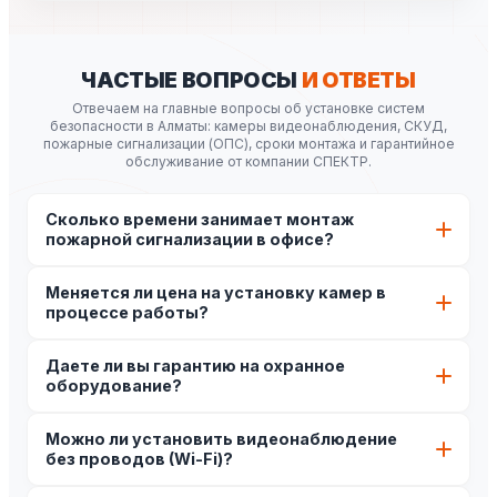
ЧАСТЫЕ ВОПРОСЫ
И ОТВЕТЫ
Отвечаем на главные вопросы об установке систем
безопасности в Алматы: камеры видеонаблюдения, СКУД,
пожарные сигнализации (ОПС), сроки монтажа и гарантийное
обслуживание от компании СПЕКТР.
Сколько времени занимает монтаж
пожарной сигнализации в офисе?
Монтаж ОПС в стандартном офисе (до 100 м²) обычно
Меняется ли цена на установку камер в
занимает 1-2 дня. Точные сроки зависят от сложности
процессе работы?
кабельных трасс, количества датчиков и готовности
помещения к пусконаладке.
Нет. Мы составляем подробную смету после
Даете ли вы гарантию на охранное
бесплатного аудита объекта инженером. После
оборудование?
утверждения сметы стоимость оборудования и
монтажных работ фиксируется в договоре и не
Да, мы предоставляем официальную гарантию от 1 до 3
увеличивается.
Можно ли установить видеонаблюдение
лет на все устанавливаемое оборудование (камеры,
без проводов (Wi-Fi)?
панели ОПС, датчики) и отдельную гарантию на
выполненные монтажные работы.
Да, установка Wi-Fi камер возможна. Однако для