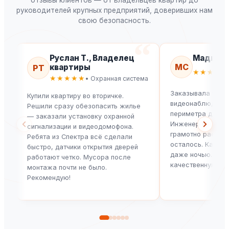
руководителей крупных предприятий, доверивших нам
свою безопасность.
Руслан Т., Владелец
Мадина С
МС
квартиры
РТ
★★★★★
★★★★★
• Охранная система
Заказывала уста
Купили квартиру во вторичке.
видеонаблюдения
Решили сразу обезопасить жилье
периметра для за
— заказали установку охранной
Инженер приехал
сигнализации и видеодомофона.
грамотно рассчит
Ребята из Спектра всё сделали
осталось. Камер
быстро, датчики открытия дверей
даже ночью. Спа
работают четко. Мусора после
качественную раб
монтажа почти не было.
Рекомендую!