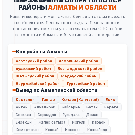
ВЫЕЗЖАЕМ НА ОБЪЕКТЫ ВО ВСЕ
РАЙОНЫ
АЛМАТЫ И ОБЛАСТИ
Наши инженеры и монтажные бригады готовы выехать
на объект для бесплатного аудита безопасности,
составления сметы и установки систем ОПС любой
сложности в Алматы и Алматинской агломерации.
Все районы Алматы
Алатауский район
Алмалинский район
Ауэзовский район
Бостандыкский район
Жетысуский район
Медеуский район
Наурызбайский район
Турксибский район
Выезд по Алматинской области
Каскелен
Талгар
Конаев (Капчагай)
Есик
Айтей
Алмалыбак
Байсерке
Батан
Береке
Бесагаш
Боралдай
Гульдала
Долан
Енбекши
Жапек батыра
Иргели
Караой
Кемертоган
Коксай
Кокозек
Коккайнар