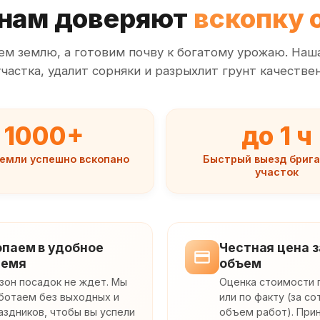
 нам доверяют
вскопку 
ем землю, а готовим почву к богатому урожаю. Наш
частка, удалит сорняки и разрыхлит грунт качествен
1000+
до 1 ч
земли успешно вскопано
Быстрый выезд брига
участок
опаем в удобное
Честная цена з
ремя
объем
зон посадок не ждет. Мы
Оценка стоимости 
ботаем без выходных и
или по факту (за со
аздников, чтобы вы успели
объем работ). При