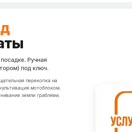
од
аты
 посадке. Ручная
тором) под ключ.
Тщательная перекопка на
культивация мотоблоком.
нивание земли граблями.