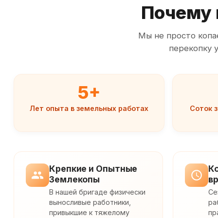
Почему
Мы не просто копа
перекопку у
5+
Лет опыта в земельных работах
Соток 
Крепкие и Опытные
К
Землекопы
в
В нашей бригаде физически
Се
выносливые работники,
ра
привыкшие к тяжелому
пр