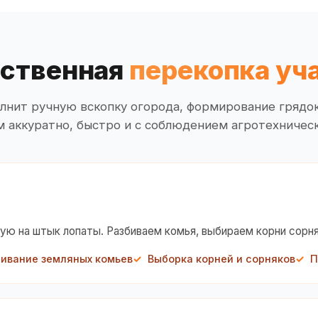
ственная
перекопка уч
лнит ручную вскопку огорода, формирование грядок
 аккуратно, быстро и с соблюдением агротехничес
ю на штык лопаты. Разбиваем комья, выбираем корни сорня
бивание земляных комьев
Выборка корней и сорняков
П