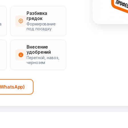
Разбивка
грядок
а
Формирование
под посадку
Внесение
удобрений
Перегной, навоз,
чернозем
(WhatsApp)