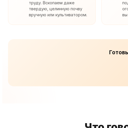
труду. Вскопаем даже
по
твердую, целинную почву
ог
вручную или культиватором.
вы
Готовы
Что гов