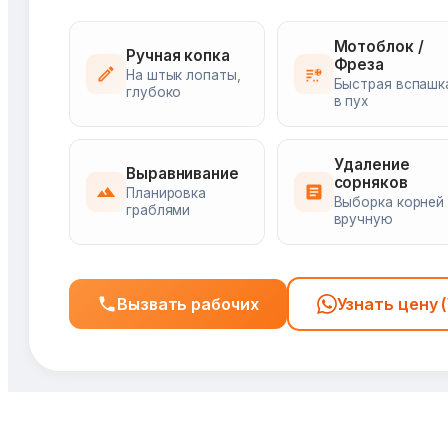
Мотоблок /
Ручная копка
Фреза
На штык лопаты,
Быстрая вспашк
глубоко
в пух
Удаление
Выравнивание
сорняков
Планировка
Выборка корней
граблями
вручную
Вызвать рабочих
Узнать цену 