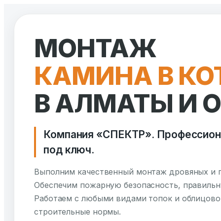
Перейти
к
МОНТАЖ
содержимому
КАМИНА В К
В АЛМАТЫ И 
Компания «СПЕКТР». Профессион
под ключ.
Выполним качественный монтаж дровяных и г
Обеспечим пожарную безопасность, правильн
Работаем с любыми видами топок и облицово
строительные нормы.