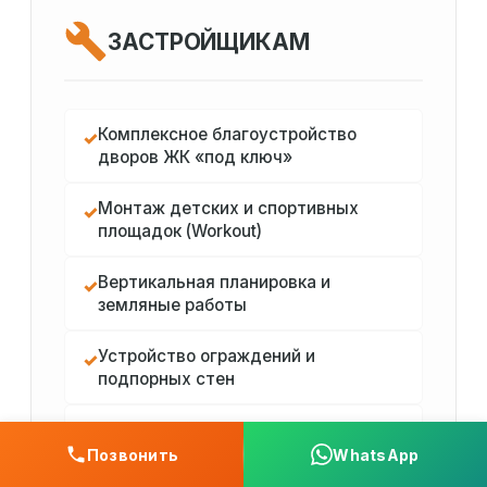
ЗАСТРОЙЩИКАМ
Комплексное благоустройство
✓
дворов ЖК «под ключ»
Монтаж детских и спортивных
✓
площадок (Workout)
Вертикальная планировка и
✓
земляные работы
Устройство ограждений и
✓
подпорных стен
Подготовка исполнительной
✓
документации для сдачи объекта
Позвонить
WhatsApp