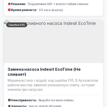
Решение:
Подшипники SKF + влагостойкая смазка.
Время ремонта:
3.5 часа (в цеху).
Ошибка F05
Замена насоса Indesit EcoTime (Не
сливает)
Машина встала с водой, код ошибки F05. В Ауэзовском
районе мастер заменил изношенную помпу, которая
клинила при нагрузке.
Неисправность:
Выработка вала помпы.
Запчасть:
Насос Askoll (Италия).