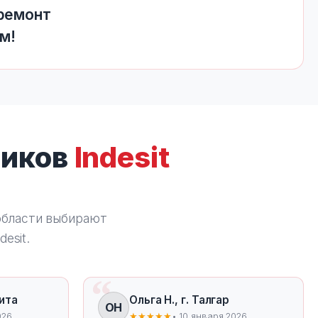
 ремонт
м!
ников
Indesit
области выбирают
esit.
бита
Ольга Н., г. Талгар
ОН
026
★★★★★
• 10 января 2026