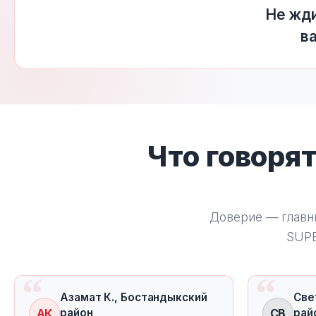
Не жди
в
Что говоря
Доверие — главн
SUP
Азамат К., Бостандыкский
Све
АК
СВ
район
рай