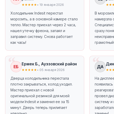
★★★★★
• 19 января 2026
★★
Холодильник Indesit перестал
В морозилк
морозить, а в основной камере стало
намерзла 
тепло. Мастер приехал через 2 часа,
Специалис
нашел утечку фреона, запаял и
сразу поня
заправил систему. Снова работает
неисправны
как часы!
грамотный
Ермек Б., Ауэзовский район
Дин
ЕБ
ДА
★★★★★
• 05 января 2026
★★
Дверца холодильника перестала
На дисплее
плотно закрываться, холод уходил.
появилась 
Мастер приехал с новой
реагироват
оригинальной резинкой для моей
провел диа
модели Indesit и заменил ее за 15
систему и 
минут. Дверь теперь прилипает
заработал
идеально.
замены!