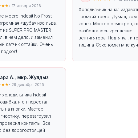
★★★
• 17 января 2026
Холодильник начал издават
е моего Indesit No Frost
громкий треск. Думал, ко
огромная «шуба» изо льда.
конец. Мастер осмотрел, о
т из SUPER PRO MASTER
разболталось крепление
л, в чем дело, и заменил
вентилятора. Подтянул, и т
й датчик оттайки. Очень
тишина. Сэкономил мне куч
 подход!
ара А., мкр. Жулдыз
★★★
• 29 декабря 2025
 холодильника Indesit
ошибка, и он перестал
ь на кнопки. Мастер
гностику, перезагрузил
проверил контакты. Все
о без дорогостоящей