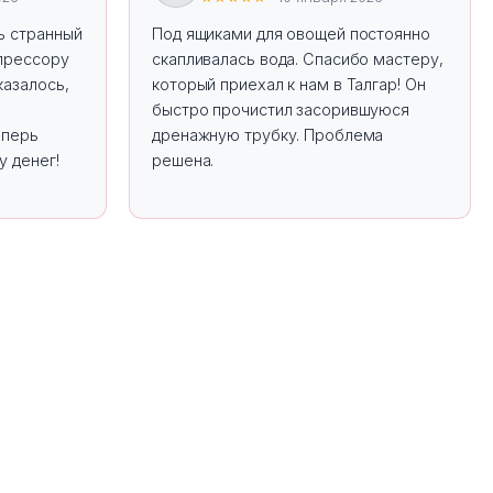
ь странный
Под ящиками для овощей постоянно
мпрессору
скапливалась вода. Спасибо мастеру,
казалось,
который приехал к нам в Талгар! Он
быстро прочистил засорившуюся
еперь
дренажную трубку. Проблема
у денег!
решена.