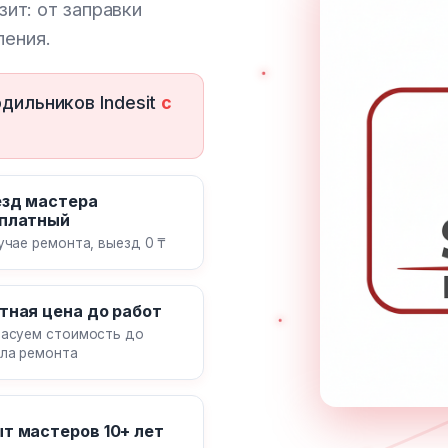
зит: от заправки
ления.
дильников Indesit
с
зд мастера
платный
учае ремонта, выезд 0 ₸
тная цена до работ
асуем стоимость до
ла ремонта
т мастеров 10+ лет