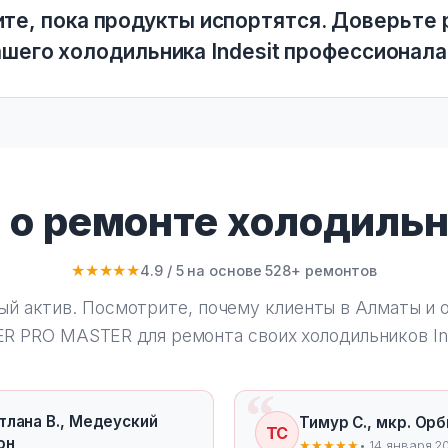
те, пока продукты испортятся. Доверьте
ашего холодильника Indesit профессионала
т о ремонте холодиль
★★★★★
4.9 / 5 на основе 528+ ремонтов
ый актив. Посмотрите, почему клиенты в Алматы и 
ER PRO MASTER
для ремонта своих холодильников Ind
тлана В., Медеуский
Тимур С., мкр. Ор
ТС
он
★★★★★
• 14 января 2