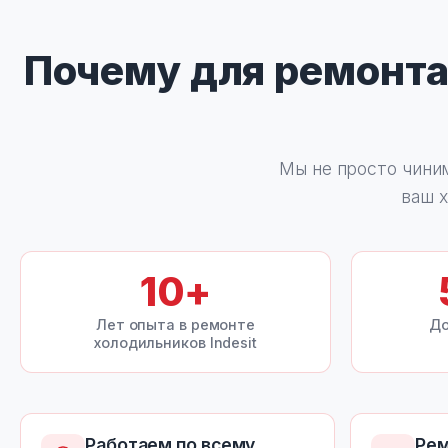
Почему для ремонт
Мы не просто чини
ваш х
10
+
Лет опыта в ремонте
До
холодильников Indesit
Работаем по всему
Рем