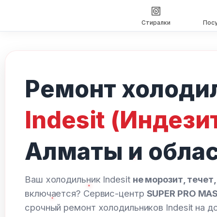
Стиралки
Пос
Перейти
к
содержимому
Ремонт холоди
Indesit (Индези
Алматы и обла
Ваш холодильник Indesit
не морозит, течет
включается? Сервис-центр
SUPER PRO MA
срочный ремонт холодильников Indesit на д