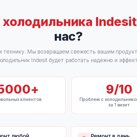
а
холодильника Indesit
нас?
м технику. Мы возвращаем свежесть вашим продукта
олодильник Indesit будет работать надежно и эффек
5000
+
9
/10
вольных клиентов
Проблем с холодильник
за 1 визит
онт любой
Ремонт в день