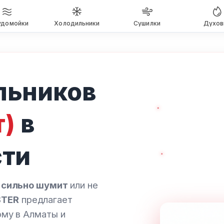
удомойки
Холодильники
Сушилки
Духов
льников
т)
в
сти
, сильно шумит
или не
STER
предлагает
ому в Алматы и