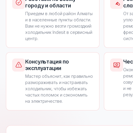
городу и области
сло
Приедем в любой район Алматы
От з
и в населенные пункты области.
упло
Вам не нужно везти громоздкий
ремо
холодильник Indesit в сервисный
фрео
центр.
сист
Консультация по
Чес
эксплуатации
Окон
ремо
Мастер объяснит, как правильно
озву
размораживать и настраивать
и не
холодильник, чтобы избежать
резу
частых поломок и сэкономить
на электричестве.