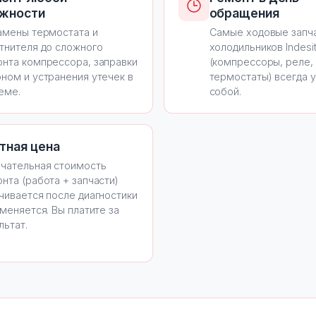
жности
обращения
амены термостата и
Самые ходовые запча
тнителя до сложного
холодильников Indesi
нта компрессора, заправки
(компрессоры, реле,
ном и устранения утечек в
термостаты) всегда у
еме.
собой.
тная цена
чательная стоимость
нта (работа + запчасти)
чивается после диагностики
 меняется. Вы платите за
льтат.