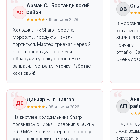
Арман С., Бостандыкский
Оль
ОВ
АС
район
★★
★★★★★
• 19 января 2026
В морозил
Холодильник Sharp перестал
хотя систе
морозить, продукты начали
SUPER PRO
портиться. Мастер приехал через 2
причину —
часа, провел диагностику и
оттайки. З
обнаружил утечку фреона. Все
Очень дов
заправил, устранил утечку. Работает
как новый!
Ана
Данияр Е., г. Талгар
ДЕ
АП
рай
★★★★★
• 05 января 2026
★★
На дисплее холодильника Sharp
Под холод
появилась ошибка. Позвонил в SUPER
лужа воды.
PRO MASTER, и мастер по телефону
аккуратно 
уже предположил, в чем дело.