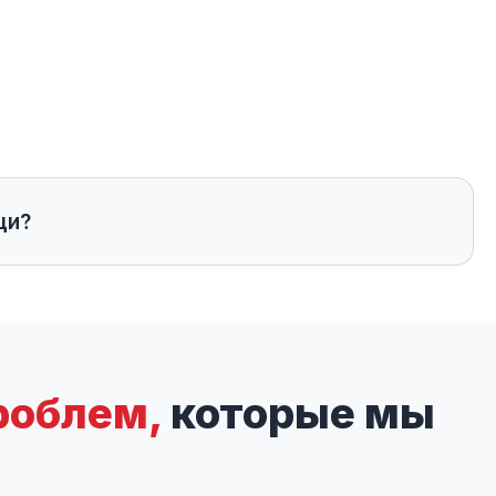
щи?
роблем,
которые мы