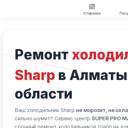
Стиралки
Пос
Перейти
к
содержимому
Ремонт
холоди
Sharp
в Алматы
области
Ваш холодильник Sharp
не морозит, не охл
сильно шумит? Сервис-центр
SUPER PRO M
срочный ремонт холодильников Шарп на до