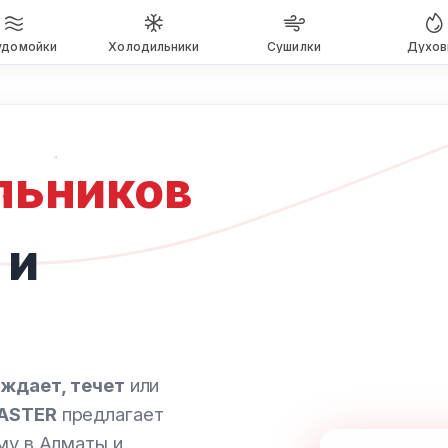
удомойки
Холодильники
Сушилки
Духов
льников
 и
аждает, течет
или
ASTER
предлагает
му в Алматы и