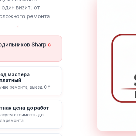
один визит: от
 сложного ремонта
одильников Sharp
с
зд мастера
платный
учае ремонта, выезд 0 ₸
тная цена до работ
асуем стоимость до
ла ремонта