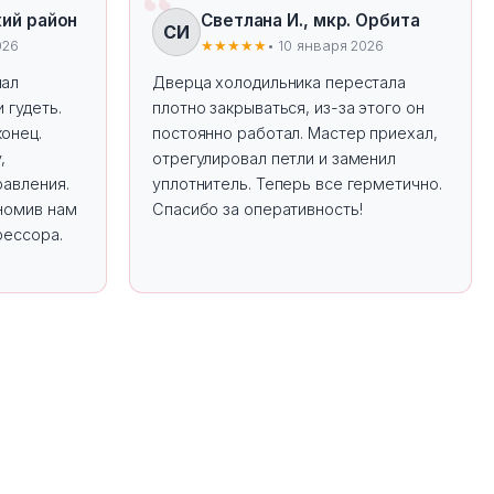
кий район
Светлана И., мкр. Орбита
СИ
026
★★★★★
• 10 января 2026
чал
Дверца холодильника перестала
 гудеть.
плотно закрываться, из-за этого он
онец.
постоянно работал. Мастер приехал,
,
отрегулировал петли и заменил
равления.
уплотнитель. Теперь все герметично.
ономив нам
Спасибо за оперативность!
рессора.