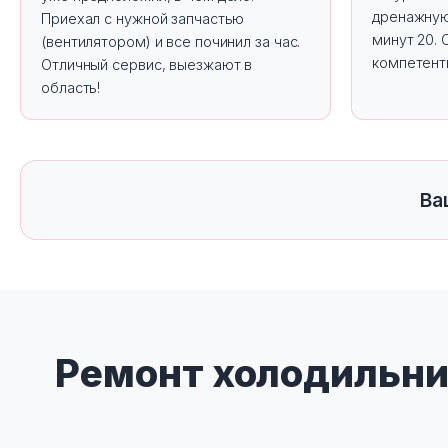
дренажную
Приехал с нужной запчастью
минут 20. 
(вентилятором) и все починил за час.
компетент
Отличный сервис, выезжают в
область!
Ва
Ремонт холодильни