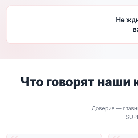
Не жди
в
Что говорят наши
Доверие — главн
SUP