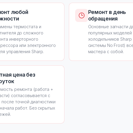
онт любой
Ремонт в день
жности
обращения
амены термостата и
Основные запчасти д
тнителя до сложного
популярных моделей
нта инверторного
холодильников Sharp
рессора или электронного
системы No Frost) все
ля управления Sharp.
мастера с собой.
тная цена без
руток
мость ремонта (работа +
асти) согласовывается с
 после точной диагностики
 начала работ. Без скрытых
ежей.