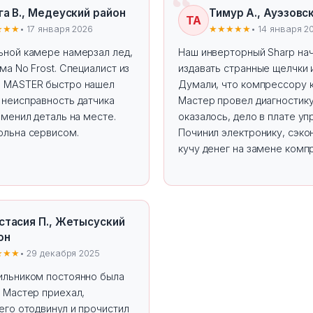
га В., Медеуский район
Тимур А., Ауэзовс
ТА
★★★
• 17 января 2026
★★★★★
• 14 января 2
ьной камере намерзал лед,
Наш инверторный Sharp на
ма No Frost. Специалист из
издавать странные щелчки и
 MASTER быстро нашел
Думали, что компрессору к
 неисправность датчика
Мастер провел диагностику
аменил деталь на месте.
оказалось, дело в плате уп
ольна сервисом.
Починил электронику, сэк
кучу денег на замене комп
стасия П., Жетысуский
он
★★★
• 29 декабря 2025
ильником постоянно была
 Мастер приехал,
его отодвинул и прочистил