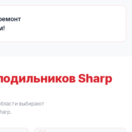
 ремонт
м!
лодильников Sharp
области выбирают
harp.