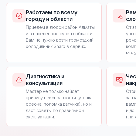
Работаем по всему
Рем
городу и области
сло
Приедем в любой район Алматы
От з
и в населенные пункты области.
упло
Вам не нужно везти громоздкий
ремо
холодильник Sharp в сервис.
комп
моду
Диагностика и
Чес
консультация
нак
Мастер не только найдет
Стои
причину неисправности (утечка
запч
фреона, поломка датчика), но и
вами
даст советы по правильной
и до
эксплуатации.
плат