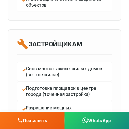
✓
объектов
ЗАСТРОЙЩИКАМ
Снос многоэтажных жилых домов
✓
(ветхое жилье)
Подготовка площадок в центре
✓
города (точечная застройка)
Разрушение мощных
✓
железобетонных каркасов
Позвонить
WhatsApp
Демонтаж фундаментов и
✓