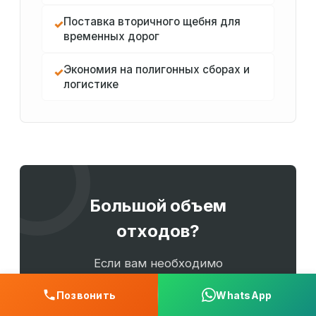
Поставка вторичного щебня для
✓
временных дорог
Экономия на полигонных сборах и
✓
логистике
Большой объем
отходов?
Если вам необходимо
утилизировать сложный
Позвонить
WhatsApp
строительный мусор или требуется