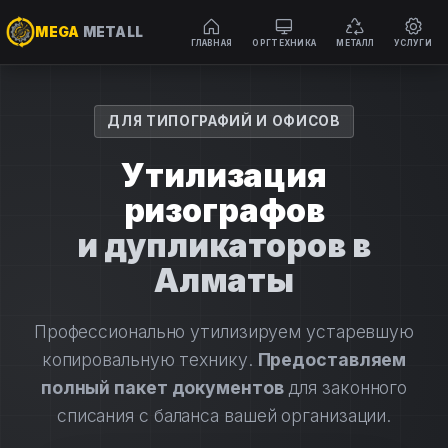
MEGA
METALL
ГЛАВНАЯ
ОРГТЕХНИКА
МЕТАЛЛ
УСЛУГИ
Перейти
к
содержимому
ДЛЯ ТИПОГРАФИЙ И ОФИСОВ
Утилизация
ризографов
и дупликаторов в
Алматы
Профессионально утилизируем устаревшую
копировальную технику.
Предоставляем
полный пакет документов
для законного
списания с баланса вашей организации.