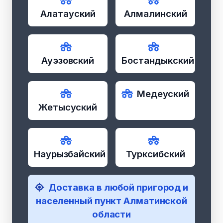
Алатауский
Алмалинский
Ауэзовский
Бостандыкский
Медеуский
Жетысуский
Наурызбайский
Турксибский
Доставка в любой пригород и
населенный пункт Алматинской
области