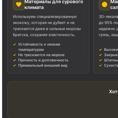
Материалы для сурового
Ма
климата
са
Используем специализированную
3D-лекал
экокожу, которая не дубеет и не
до 95% по
трескается даже в сильные морозы
надежно у
Братска, сохраняя эластичность.
грязь, за
Устойчивость к низким
температурам
Высокие
Не трескаются на морозе
Закрыв
Прочность и долговечность
Штатны
Премиальный внешний вид
Сухость
Хот