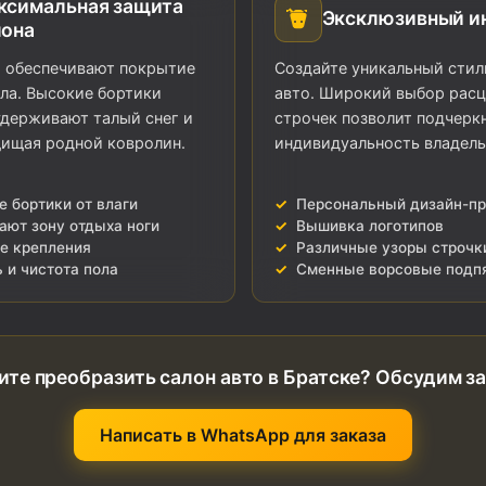
ксимальная защита
Эксклюзивный и
лона
а обеспечивают покрытие
Создайте уникальный стил
ла. Высокие бортики
авто. Широкий выбор расц
держивают талый снег и
строчек позволит подчерк
щищая родной ковролин.
индивидуальность владель
 бортики от влаги
Персональный дизайн-пр
ают зону отдыха ноги
Вышивка логотипов
е крепления
Различные узоры строчк
 и чистота пола
Сменные ворсовые подп
ите преобразить салон авто в Братске? Обсудим за
Написать в WhatsApp для заказа