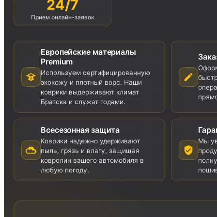
24/7
Прием онлайн-заявок
Европейские материалы
Зака
Premium
Оформ
Используем сертифицированную
быстр
экокожу и плотный ворс. Наши
опера
коврики выдерживают климат
прямо
Братска и служат годами.
Всесезонная защита
Гара
Коврики надежно удерживают
Мы ув
пыль, грязь и влагу, защищая
проду
ковролин вашего автомобиля в
полну
любую погоду.
пошив