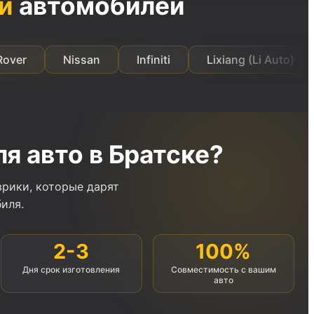
и
автомобилей
Nissan
Infiniti
Lixiang (Li Auto)
Zeekr
я авто в Братске?
врики, которые дарят
иля.
2-3
100%
Дня срок изготовления
Совместимость с вашим
авто