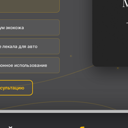
ум экокожа
 лекала для авто
онное использование
нсультацию