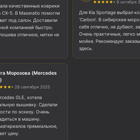
★★★★★
• 9 октября 
ала качественные коврики
Для Kia Sportage выбрал к
 CX-5. В Maseratio помогли
‘Carbon’. В сибирские мор
вет под салон. Доставили
себя отлично, не дубеют, за
ной компанией быстро.
Очень практичные, легко 
пошива отличное, нитки не
мойке. Рекомендую заказы
здесь.
га Морозова (Mercedes
)
★★★
• 28 сентября 2025
rcedes GLE, хотела
альную вышивку. Сделали
ности по эскизу. Очень
адиться в машину.
материалов премиальное,
ет цену.