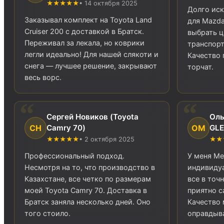
★★★★★
• 14 октября 2025
Долго иск
Заказывал комплект на Toyota Land
для Mazda
Cruiser 200 с доставкой в Братск.
выбрать ц
Переживал за лекала, но коврики
транспорт
легли идеально! Для нашей слякоти и
Качество 
снега — лучшее решение, закрывают
торчат.
весь ворс.
Сергей Новиков (Toyota
Оль
СН
ОМ
Camry 70)
GLE
★★★★★
• 2 октября 2025
★★
Профессиональный подход.
У меня Me
Несмотря на то, что производство в
индивиду
Казахстане, все четко по размерам
все в точ
моей Toyota Camry 70. Доставка в
приятно с
Братск заняла несколько дней. Оно
Качество 
того стоило.
оправдыва