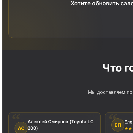
Хотите обновить сало
Что г
Мы доставляем пре
Алексей Смирнов (Toyota LC
Еле
ЕП
АС
200)
★★