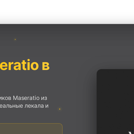
ratio в
ов Maseratio из
деальные лекала и