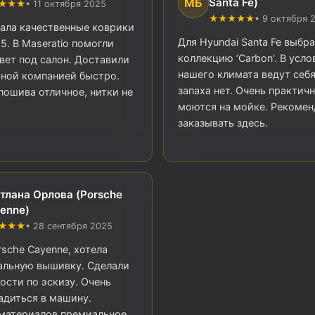
МБ
Santa Fe)
★★★
• 11 октября 2025
★★★★★
• 9 октября 
ала качественные коврики
Для Hyundai Santa Fe выбра
Q5. В Maseratio помогли
коллекцию ‘Carbon’. В усло
вет под салон. Доставили
нашего климата ведут себя
ной компанией быстро.
запаха нет. Очень практичн
пошива отличное, нитки не
моются на мойке. Рекоме
заказывать здесь.
тлана Орлова (Porsche
enne)
★★★
• 28 сентября 2025
rsche Cayenne, хотела
альную вышивку. Сделали
ности по эскизу. Очень
адиться в машину.
материалов премиальное,