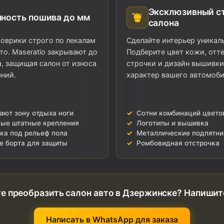
Эксклюзивный с
чность пошива до мм
салона
оврики строго по лекалам
Сделайте интерьер уникал
то. Maseratio закрывают до
Подберите цвет кожи, отт
, защищая салон от износа
строчки и дизайн вышивки
ений.
характер вашего автомоби
ают зону отдыха ноги
Сотни комбинаций цвето
ые штатные крепления
Логотипы и вышивка
ка под рельеф пола
Металлические подпятни
е борта для защиты
Ромбовидная отстрочка
е преобразить салон авто в Дзержинске? Напишит
Написать в WhatsApp для заказа