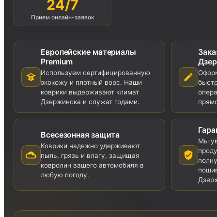
24/7
Прием онлайн-заявок
Европейские материалы
Зака
Premium
Дзе
Используем сертифицированную
Оформ
экокожу и плотный ворс. Наши
быстр
коврики выдерживают климат
опера
Дзержинска и служат годами.
прямо
Гара
Всесезонная защита
Мы ув
Коврики надежно удерживают
проду
пыль, грязь и влагу, защищая
полну
ковролин вашего автомобиля в
пошив
любую погоду.
Дзер