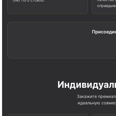
Оно того стоило.
оправдыва
Присоедин
Индивидуал
Закажите премиал
идеальную совмес