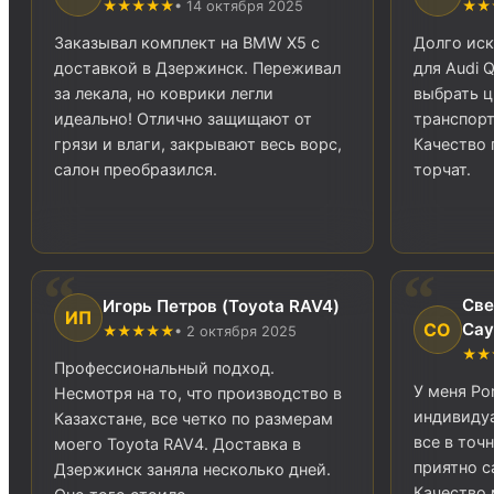
★★★★★
• 14 октября 2025
★★
Заказывал комплект на BMW X5 с
Долго иск
доставкой в Дзержинск. Переживал
для Audi 
за лекала, но коврики легли
выбрать ц
идеально! Отлично защищают от
транспорт
грязи и влаги, закрывают весь ворс,
Качество 
салон преобразился.
торчат.
Све
Игорь Петров (Toyota RAV4)
ИП
СО
Cay
★★★★★
• 2 октября 2025
★★
Профессиональный подход.
У меня Po
Несмотря на то, что производство в
индивиду
Казахстане, все четко по размерам
все в точ
моего Toyota RAV4. Доставка в
приятно с
Дзержинск заняла несколько дней.
Качество 