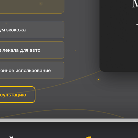
ум экокожа
 лекала для авто
онное использование
нсультацию