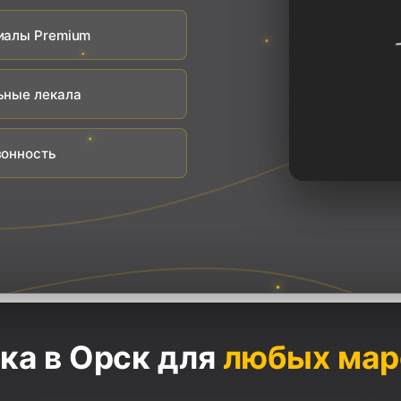
иалы Premium
ьные лекала
зонность
ка в Орск для
любых мар