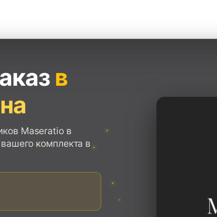
заказ
в
ана
ков Maseratio в
 вашего комплекта в