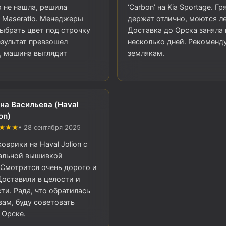
 не нашла, решила
‘Carbon’ на Kia Sportage. Гр
у Maseratio. Менеджеры
держат отлично, моются ле
ыбрать цвет под строчку
Доставка до Орска заняла 
езультат превзошел
несколько дней. Рекоменд
, машина выглядит
землякам.
на Васильева (Haval
on)
★★★
• 28 сентября 2025
оврики на Haval Jolion с
альной вышивкой
 Смотрится очень дорого и
Доставили в целости и
ти. Рада, что обратилась
вам, буду советовать
 Орске.