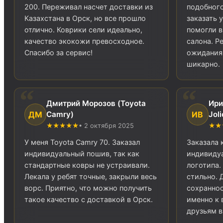
200. Переживал насчет доставки из
подобного
Казахстана в Орск, но все прошло
заказать 
отлично. Коврики сели идеально,
помогли в
качество экокожи превосходное.
салона. Р
Спасибо за сервис!
ожидания
шикарно.
Дмитрий Морозов (Toyota
Ири
ДМ
ИВ
Camry)
Joli
★★★★★
• 2 октября 2025
★★
У меня Toyota Camry 70. Заказал
Заказала к
индивидуальный пошив, так как
индивиду
стандартные ковры не устраивали.
логотипа.
Лекала у ребят точные, закрыли весь
стильно. 
ворс. Приятно, что можно получить
сохраннос
такое качество с доставкой в Орск.
именно к 
друзьям в