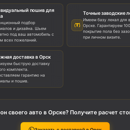
видуальный пошив для
Точные заводские л
а
Имеем базу лекал для в
анционный подбор
Орске. Гарантируем 10
иалов и дизайна. Шьем
покрытие пола без зазо
етно под ваш автомобиль с
при личном визите.
м всех пожеланий.
жная доставка в Орск
низуем быструю доставку
ого комплекта.
ставляем гарантию на
иалы и пошив.
он своего авто в Орске? Получите расчет ст
Заказать с доставкой в Орск