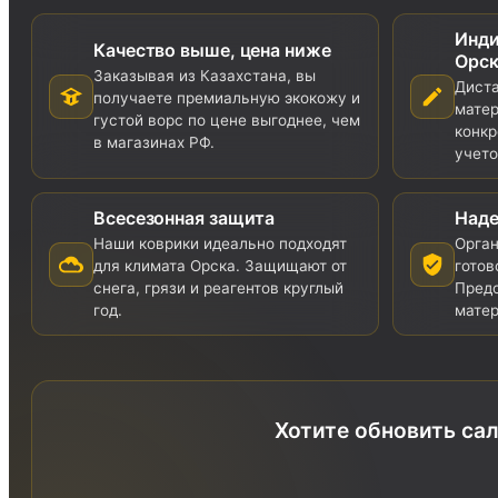
Инди
Качество выше, цена ниже
Орск
Заказывая из Казахстана, вы
Дист
получаете премиальную экокожу и
матер
густой ворс по цене выгоднее, чем
конкр
в магазинах РФ.
учето
Всесезонная защита
Наде
Наши коврики идеально подходят
Орга
для климата Орска. Защищают от
готов
снега, грязи и реагентов круглый
Предо
год.
матер
Хотите обновить сал