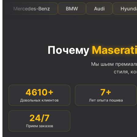
rcedes-Benz
BMW
Audi
Hyundai
Почему
Maserat
Мы шьем премиаль
стиля, к
4610+
7+
Довольных клиентов
Лет опыта пошива
24/7
Прием заказов