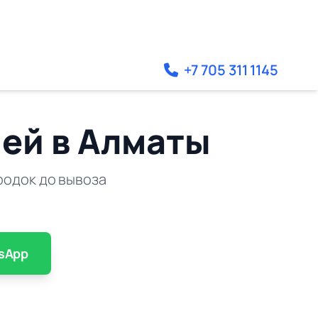
+7 705 311 1145
ей в Алматы
родок до вывоза
sApp