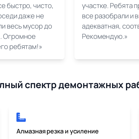
е быстро, чисто,
участке. Ребята п
соседи даже не
все разобрали и 
ли весь мусор до
адекватная, соот
. Огромное
Рекомендую.»
его ребятам!»
лный спектр демонтажных ра
Алмазная резка и усиление