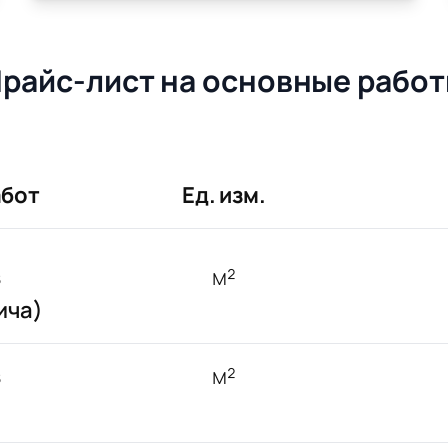
райс-лист на основные рабо
абот
Ед. изм.
з
м²
ича)
з
м²