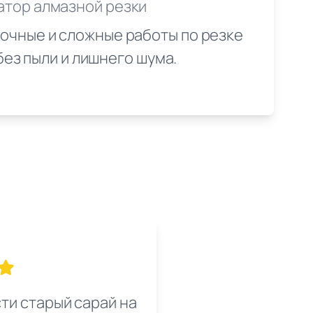
атор алмазной резки
очные и сложные работы по резке
ез пыли и лишнего шума.
ти старый сарай на