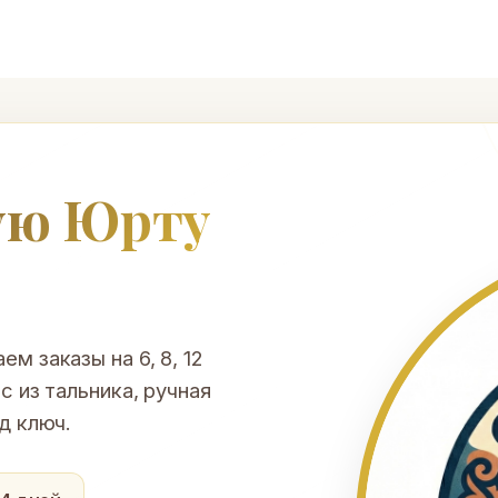
ую Юрту
м заказы на 6, 8, 12
с из тальника, ручная
д ключ.