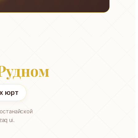
Рудном
ых юрт
Костанайской
aq ui.