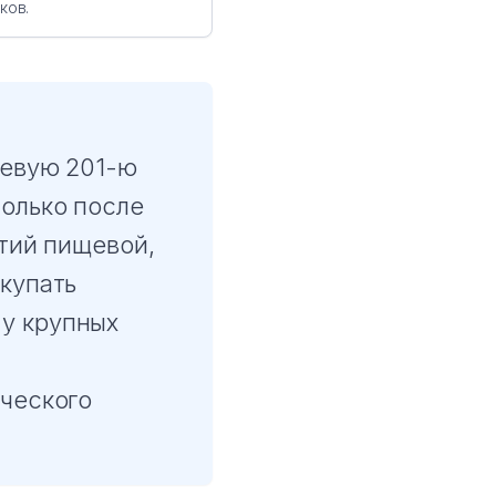
ков.
шевую 201-ю
олько после
ятий пищевой,
купать
у крупных
ческого