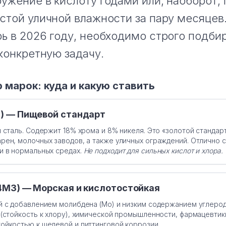
ужение в кислоту годами или, наоборот,
стой уличной влажности за пару месяцев
ь в 2026 году, необходимо строго подбир
 конкретную задачу.
 марок: куда и какую ставить
0) — Пищевой стандарт
 сталь. Содержит 18% хрома и 8% никеля. Это «золотой стандар
ен, молочных заводов, а также уличных ограждений. Отлично 
и в нормальных средах.
Не подходит для сильных кислот и хлора.
14М3) — Морская и кислотостойкая
 с добавлением молибдена (Mo) и низким содержанием углерода
(стойкость к хлору), химической промышленности, фармацевтик
ойкостью к щелевой и питтинговой коррозии.