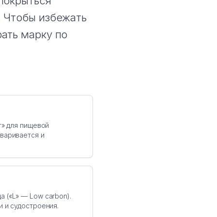
 покрыться
. Чтобы избежать
ать марку по
т» для пищевой
сваривается и
 («L» — Low carbon).
и и судостроения.