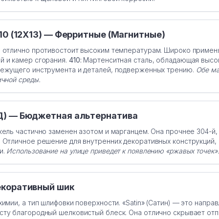
 410 (12Х13) — Ферритные (Магнитные)
 отлично противостоит высоким температурам. Широко применя
й и камер сгорания.
410:
Мартенситная сталь, обладающая высо
режущего инструмента и деталей, подверженных трению.
Обе ма
ичной среды.
НД) — Бюджетная альтернатива
кель частично заменен азотом и марганцем. Она прочнее 304-й, 
 Отличное решение для внутренних декоративных конструкций, 
и.
Использование на улице приведет к появлению «ржавых точек»
Декоративный шик
химии, а тип шлифовки поверхности. «Satin» (Сатин) — это напра
сту благородный шелковистый блеск. Она отлично скрывает отп