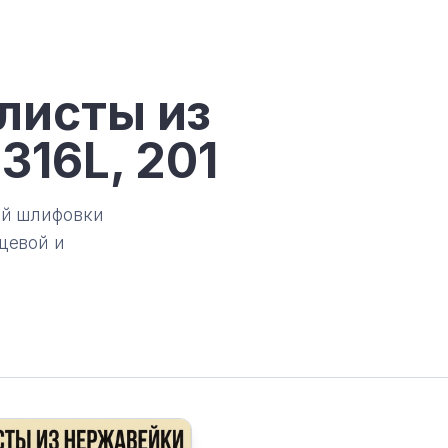
листы из
316L, 201
ей шлифовки
щевой и