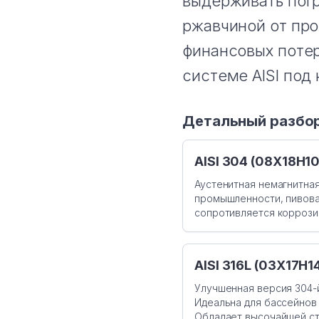
выдерживать погр
ржавчиной от про
финансовых потер
системе AISI под
Детальный разбор
AISI 304 (08Х18Н1
Аустенитная немагнитная
промышленности, пивовар
сопротивляется коррози
AISI 316L (03Х17Н
Улучшенная версия 304-й
Идеальна для бассейнов 
Обладает высочайшей ст