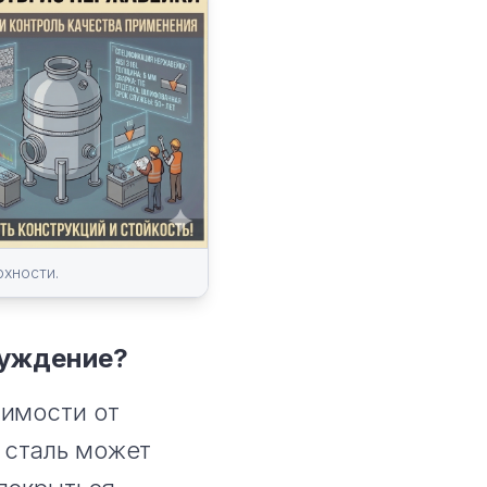
хности.
луждение?
симости от
 сталь может