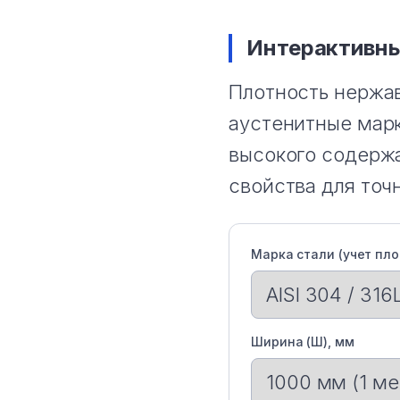
Интерактивны
Плотность нержав
аустенитные марк
высокого содержа
свойства для точн
Марка стали (учет пло
Ширина (Ш), мм