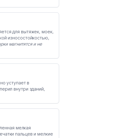
ется для вытяжек, моек,
кой износостойкостью,
рки магнитятся и не
но уступает в
перил внутри зданий,
.
вленная мелкая
ечатки пальцев и мелкие