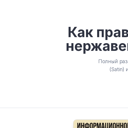
Перейти
к
содержимому
Как пра
нержавей
Полный раз
(Satin