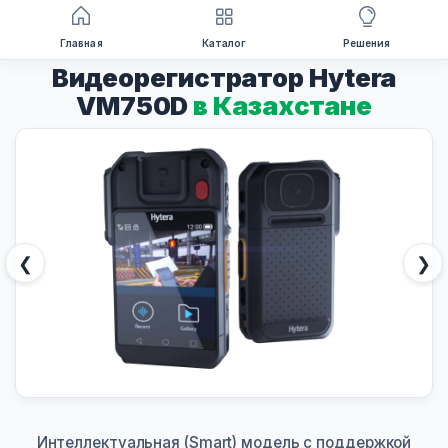
Перейти
Главная
Каталог
Решения
к
Видеорегистратор Hytera
содержимому
VM750D
в Казахстане
❮
❯
Интеллектуальная (Smart) модель с поддержкой