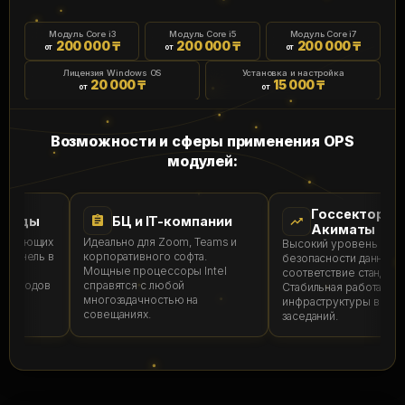
Модуль Core i3
Модуль Core i5
Модуль Core i7
200 000 ₸
200 000 ₸
200 000 ₸
от
от
от
Лицензия Windows OS
Установка и настройка
20 000 ₸
15 000 ₸
от
от
Возможности и сферы применения OPS
модулей:
Госсектор и
сады
БЦ и IT-компании
Акиматы
бучающих
Идеально для Zoom, Teams и
Высокий уровень
 панель в
корпоративного софта.
безопасности данных и
Мощные процессоры Intel
соответствие стандарта
проводов
справятся с любой
Стабильная работа
многозадачностью на
инфраструктуры в залах
совещаниях.
заседаний.