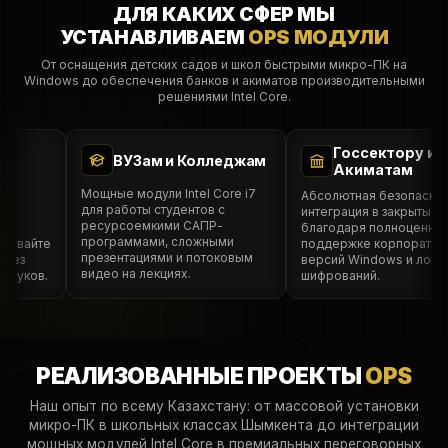
ДЛЯ КАКИХ СФЕР МЫ
УСТАНАВЛИВАЕМ
OPS МОДУЛИ
От оснащения детских садов и школ быстрыми микро-ПК на
Windows до обеспечения банков и акиматов производительными
решениями Intel Core.
Госсектору и
ВУЗам и Колледжам
Акиматам
Мощные модули Intel Core i7
Абсолютная безопасност
для работы студентов с
интеграция в закрытые с
ресурсоемкими САПР-
благодаря полноценной
программами, сложными
рывайте
поддержке корпоративн
презентациями и потоковым
без
версий Windows и локал
видео на лекциях.
тбуков.
шифрований.
РЕАЛИЗОВАННЫЕ ПРОЕКТЫ
OPS
Наш опыт по всему Казахстану: от массовой установки
микро-ПК в школьных классах Шымкента до интеграции
мощных модулей Intel Core в премиальных переговорных