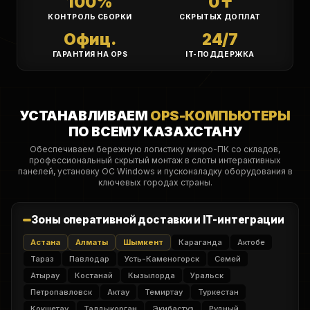
100%
0 ₸
КОНТРОЛЬ СБОРКИ
СКРЫТЫХ ДОПЛАТ
Офиц.
24/7
ГАРАНТИЯ НА OPS
IT-ПОДДЕРЖКА
УСТАНАВЛИВАЕМ
OPS-КОМПЬЮТЕРЫ
ПО ВСЕМУ КАЗАХСТАНУ
Обеспечиваем бережную логистику микро-ПК со складов,
профессиональный скрытый монтаж в слоты интерактивных
панелей, установку ОС Windows и пусконаладку оборудования в
ключевых городах страны.
Зоны оперативной доставки и IT-интеграции
Астана
Алматы
Шымкент
Караганда
Актобе
Тараз
Павлодар
Усть-Каменогорск
Семей
Атырау
Костанай
Кызылорда
Уральск
Петропавловск
Актау
Темиртау
Туркестан
Кокшетау
Талдыкорган
Экибастуз
Рудный