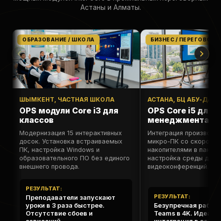
Астаны и Алматы.
ОБРАЗОВАНИЕ / ШКОЛА
БИЗНЕС / ПЕРЕГОВОРН
ШЫМКЕНТ, ЧАСТНАЯ ШКОЛА
АСТАНА, БЦ АБУ-ДАБИ
OPS модули Core i3 для
OPS Core i5 для т
классов
менеджмента
Модернизация 15 интерактивных
Интеграция производи
досок. Установка встраиваемых
микро-ПК со скорост
ПК, настройка Windows и
накопителями в панели
образовательного ПО без единого
настройка среды для
внешнего провода.
видеоконференций.
РЕЗУЛЬТАТ:
РЕЗУЛЬТАТ:
Преподаватели запускают
уроки в 3 раза быстрее.
Безупречная работ
Отсутствие сбоев и
Teams в 4K. Идеаль