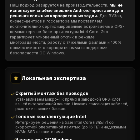
Наш подход базируется на производительности.
Мы не
используем слабые внешние Android-приставки для
решения сложных корпоративных задач.
Для ВУЗов,
бизнес-центров и госсектора мы поставляем
исключительно сертифицированные встраиваемые OPS-
компьютеры на базе архитектуры Intel Core. Это
гарантирует мгновенный отклик в режиме
многозадачности, работу с тяжелыми файлами и 100%
совместимость с корпоративными стандартами
безопасности ОС Windows.
Локальная экспертиза
Скрытый монтаж без проводов
Устанавливаем микро-ПК прямо в заводской OPS-слот
вашей интерактивной панели. Никаких свисающих кабелей,
розеток и внешних блоков.
Топовые комплектующие Intel
Интегрируем решения на базе Intel Core (i3/i5/i7) со
скоростной оперативной памятью (до 16 ГБ) и надежными
NVMe SSD накопителями.
Экосистема ОС Windows