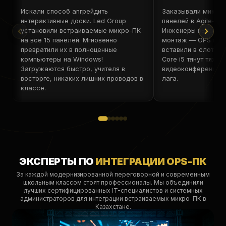
Искали способ апгрейдить
Заказывали микро
интерактивные доски. Led Group
панелей в Agile-пе
установили встраиваемые микро-ПК
Инженеры выполни
на все 15 панелей. Мгновенно
монтаж — OPS мод
превратили их в полноценные
вставили в слот. Пр
компьютеры на Windows!
Core i5 тянут тяже
Загружаются быстро, учителя в
видеоконференции 
восторге, никаких лишних проводов в
лага.
классе.
ЭКСПЕРТЫ ПО
ИНТЕГРАЦИИ OPS-ПК
За каждой модернизированной переговорной и современным
школьным классом стоят профессионалы. Мы объединили
лучших сертифицированных IT-специалистов и системных
администраторов для интеграции встраиваемых микро-ПК в
Казахстане.