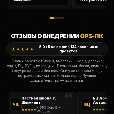
зависаний.
интеграция в сеть 
ОТЗЫВЫ О ВНЕДРЕНИИ
OPS-ПК
5.0 / 5 на основе 134 локальных
★★★★★
проектов
С нами работают музеи, выставки, школы, детские
сады, БЦ, ВУЗы, колледжи, IT-компании, банки, акиматы,
госучреждения и бизнесы. Они уже оценили мощь
встраиваемых микро-компьютеров. Лучшее
доказательство — их отзывы.
Частная школа, г.
БЦ Абу-Да
Шымкент
Астана
ЧШ
БЦ
• OPS Core i3 +
• O
★★★★★
★★★★★
Windows
RA