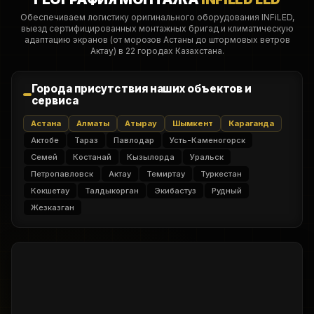
Обеспечиваем логистику оригинального оборудования INFiLED,
выезд сертифицированных монтажных бригад и климатическую
адаптацию экранов (от морозов Астаны до штормовых ветров
Актау) в 22 городах Казахстана.
Города присутствия наших объектов и
сервиса
Астана
Алматы
Атырау
Шымкент
Караганда
Актобе
Тараз
Павлодар
Усть-Каменогорск
Семей
Костанай
Кызылорда
Уральск
Петропавловск
Актау
Темиртау
Туркестан
Кокшетау
Талдыкорган
Экибастуз
Рудный
Жезказган