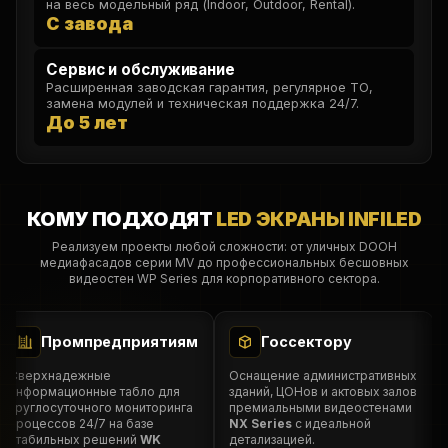
на весь модельный ряд (Indoor, Outdoor, Rental).
С завода
Сервис и обслуживание
Расширенная заводская гарантия, регулярное ТО,
замена модулей и техническая поддержка 24/7.
До 5 лет
КОМУ ПОДХОДЯТ
LED ЭКРАНЫ INFILED
Реализуем проекты любой сложности: от уличных DOOH
медиафасадов серии MV до профессиональных бесшовных
видеостен WP Series для корпоративного сектора.
Промпредприятиям
Госсектору
верхнадежные
Оснащение административных
Ма
нформационные табло для
зданий, ЦОНов и актовых залов
ар
руглосуточного мониторинга
премиальными видеостенами
Se
роцессов 24/7 на базе
NX Series
с идеальной
пр
табильных решений
WK
детализацией.
Se