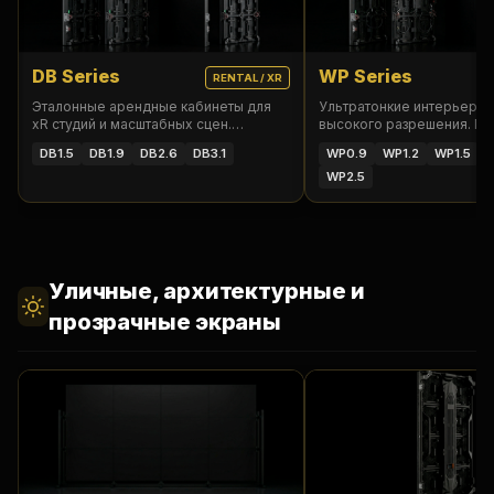
DB Series
WP Series
RENTAL / XR
Эталонные арендные кабинеты для
Ультратонкие интерьерн
xR студий и масштабных сцен.
высокого разрешения. П
Сверхвысокая контрастность и
фронтальное обслуживан
DB1.5
DB1.9
DB2.6
DB3.1
WP0.9
WP1.2
WP1.5
W
глубокий черный.
корпоративного сектора.
WP2.5
Уличные, архитектурные и
прозрачные экраны