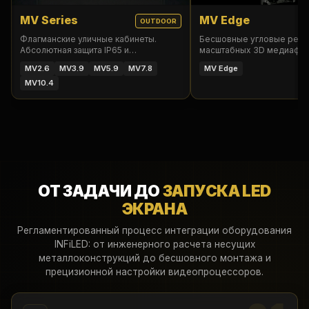
MV Series
MV Edge
OUTDOOR
Флагманские уличные кабинеты.
Бесшовные угловые реше
Абсолютная защита IP65 и
масштабных 3D медиафас
превосходная видимость даже при
впечатляющей наружной
MV2.6
MV3.9
MV5.9
MV7.8
MV Edge
прямом солнце.
рекламы.
MV10.4
ОТ ЗАДАЧИ ДО
ЗАПУСКА LED
ЭКРАНА
Регламентированный процесс интеграции оборудования
INFiLED: от инженерного расчета несущих
металлоконструкций до бесшовного монтажа и
прецизионной настройки видеопроцессоров.