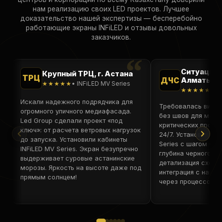
нам реализацию своих LED проектов. Лучшее
доказательство нашей экспертизы — бесперебойно
работающие экраны INFiLED и отзывы довольных
заказчиков.
Ситуацион
Крупный ТРЦ, г. Астана
ТРЦ
ДЧС
Алматы
★★★★★
• INFiLED MV Series
★★★★★
• I
Искали надежного подрядчика для
Требовалась виде
огромного уличного медиафасада.
без швов для мони
Led Group сделали проект «под
критических проце
ключ»: от расчета ветровых нагрузок
24/7. Установили п
до запуска. Установили кабинеты
Series с шагом 0.9
INFiLED MV Series. Экран безупречно
глубина черного, 
выдерживает суровые астанинские
детализация схем 
морозы. Яркость на высоте даже под
интеграция с наши
прямым солнцем!
через процессоры In