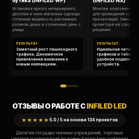
бутика (INFiLED WP)
(INFiLED NX)
Установка яркого интерьерного
Монтаж классической
дисплея в окне магазина одежды.
для проведения зум-к
Отличная видимость рекламных
презентаций. Замена с
роликов даже в солнечный день с
проектора на совреме
улицы.
решение.
РЕЗУЛЬТАТ:
РЕЗУЛЬТАТ:
Заметный рост пешеходного
Идеальная четкост
трафика. Динамичное
графиков и таблиц.
привлечение внимания к
удобное подключен
новым коллекциям.
устройств.
ОТЗЫВЫ О РАБОТЕ С
INFILED LED
★★★★★
5.0 / 5 на основе 134 проектов
Десятки государственных учреждений, торговых
центров и корпораций по всему Казахстану доверили