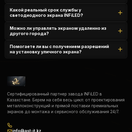
распределяет вес кабинетов.
Мы работаем по схеме предоплаты за оборудование.
Какой реальный срок службы у
Однако для крупных корпоративных заказчиков и
светодиодного экрана INFiLED?
государственного сектора (B2G) возможны
индивидуальные условия и постоплата по АВР.
При правильной эксплуатации и регулярном техническом
Можно ли управлять экраном удаленно из
обслуживании срок службы оригинальных диодов INFiLED
другого города?
составляет 100 000 часов (около 10-11 лет непрерывной
работы).
Да, благодаря облачным решениям VNNOX от NovaStar и
Помогаете ли вы с получением разрешений
встроенным функциям процессоров InfiPix вы можете
на установку уличного экрана?
менять расписание трансляций из любой точки мира
через интернет.
Да, мы предоставляем полный пакет технической
документации (эскизный проект, конструктивные
расчеты), который необходим для согласования монтажа
с органами архитектуры (УАиГ).
Сертифицированный партнер завода INFiLED в
Казахстане. Берем на себя весь цикл: от проектирования
металлоконструкций и прямой поставки премиальных
экранов до монтажа и сервисного обслуживания 24/7.
info@ast-it.kz