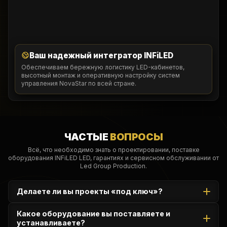
Ваш надежный интегратор INFiLED
Обеспечиваем бережную логистику LED-кабинетов,
высотный монтаж и оперативную настройку систем
управления NovaStar по всей стране.
ЧАСТЫЕ
ВОПРОСЫ
Всё, что необходимо знать о проектировании, поставке
оборудования INFiLED LED, гарантиях и сервисном обслуживании от
Led Group Production.
Делаете ли вы проекты «под ключ»?
Да, мы закрываем весь цикл: от 3D-визуализации и
Какое оборудование вы поставляете и
расчета ветровых нагрузок на металлоконструкции до
устанавливаете?
логистики панелей INFiLED, монтажа и пусконаладки