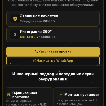
Обеспечиваем внедрение под ключ: монтаж, создание
контента и безупречное сервисное обслуживание.
Эталонное качество
Оборудование
INFiLED
Интеграция 360°
Монтаж
и
Управление
Рассчитать проект
Написать в WhatsApp
Инженерный подход и передовые серии
оборудования:
Официальная
Монтаж и установка
поставка
Безупречная инсталляция LED
Прямая дистрибуция
экранов командой
флагманских дисплеев INFiLED.
(