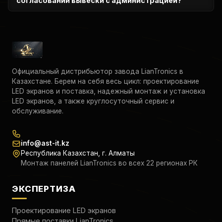
согласовании вывески с администрацией?
контент и управление из любой точки мира, обновляя
плейлисты в пару кликов.
Мы предоставляем заказчику исчерпывающий пакет
технической документации (чертежи, расчеты, эскизы),
который необходим для законного утверждения
медиафасада в органах архитектуры и
градостроительства.
Официальный дистрибьютор завода LianTronics в
Казахстане. Берем на себя весь цикл: проектирование
LED экранов и поставка, надежный монтаж и установка
LED экранов, а также круглосуточный сервис и
обслуживание.
info@ast-it.kz
Республика Казахстан, г. Алматы
Монтаж панелей LianTronics во всех 22 регионах РК
ЭКСПЕРТИЗА
Проектирование LED экранов
Прямые поставки LianTronics