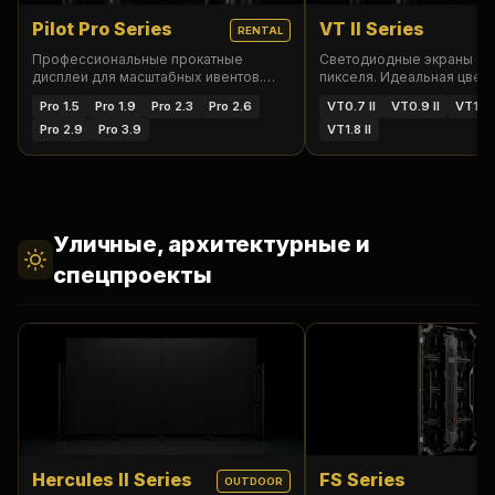
Pilot Pro Series
VT II Series
RENTAL
Профессиональные прокатные
Светодиодные экраны с 
дисплеи для масштабных ивентов.
пикселя. Идеальная цвет
Быстрый монтаж, ультралегкие
для телестудий и диспетч
Pro 1.5
Pro 1.9
Pro 2.3
Pro 2.6
VT0.7 II
VT0.9 II
VT1.2 I
кабинеты.
Pro 2.9
Pro 3.9
VT1.8 II
Уличные, архитектурные и
спецпроекты
Hercules II Series
FS Series
OUTDOOR