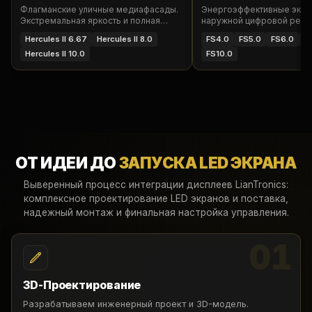
Флагманские уличные медиафасады.
Энергоэффективные экра
Экстремальная яркость и полная
наружной цифровой рекл
защита от непогоды IP65.
Долговечность 24/7.
Hercules II 6.67
Hercules II 8.0
FS4.0
FS5.0
FS6.0
F
Hercules II 10.0
FS10.0
ОТ ИДЕИ ДО
ЗАПУСКА LED ЭКРАНА
Выверенный процесс интеграции дисплеев LianTronics:
комплексное проектирование LED экранов и поставка,
надежный монтаж и финальная настройка управления.
01
3D-Проектирование
Разрабатываем инженерный проект и 3D-модель.