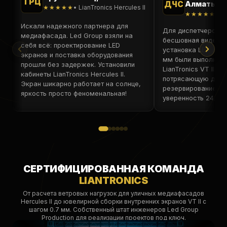
ТРЦ
ДЧС
Алматы
★★★★★
• LianTronics Hercules II
★★★★★
• Li
Искали надежного партнера для
Для диспетчерской
медиафасада. Led Group взяли на
бесшовная видеост
себя всё: проектирование LED
установка LED экра
экранов и поставка оборудования
мм были выполнены
прошли без задержек. Установили
LianTronics VT II вы
кабинеты LianTronics Hercules II.
потрясающую дета
Экран шикарно работает на солнце,
резервирование пи
яркость просто феноменальная!
уверенность 24/7.
СЕРТИФИЦИРОВАННАЯ КОМАНДА
LIANTRONICS
От расчета ветровых нагрузок для уличных медиафасадов
Hercules II до ювелирной сборки внутренних экранов VT II с
шагом 0.7 мм. Собственный штат инженеров Led Group
Production для реализации проектов под ключ.