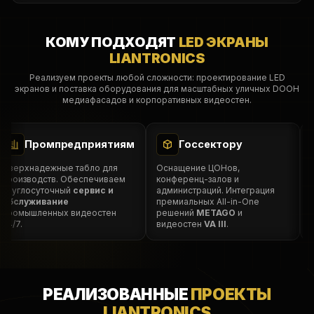
КОМУ ПОДХОДЯТ
LED ЭКРАНЫ
LIANTRONICS
Реализуем проекты любой сложности: проектирование LED
экранов и поставка оборудования для масштабных уличных DOOH
медиафасадов и корпоративных видеостен.
Промпредприятиям
Госсектору
верхнадежные табло для
Оснащение ЦОНов,
Ма
роизводств. Обеспечиваем
конференц-залов и
по
руглосуточный
сервис и
администраций. Интеграция
Пр
бслуживание
премиальных All-in-One
ус
ромышленных видеостен
решений
METAGO
и
пр
4/7.
видеостен
VA III
.
дл
РЕАЛИЗОВАННЫЕ
ПРОЕКТЫ
LIANTRONICS