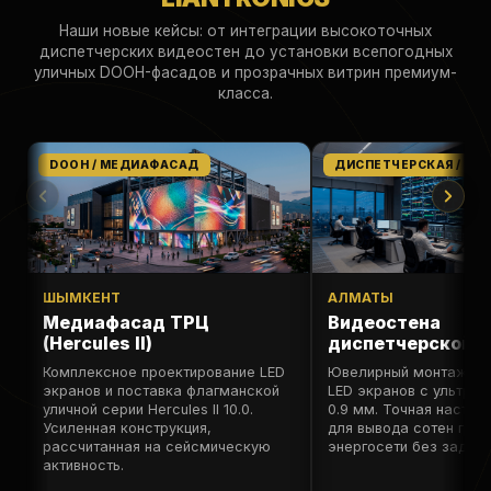
Наши новые кейсы: от интеграции высокоточных
диспетчерских видеостен до установки всепогодных
уличных DOOH-фасадов и прозрачных витрин премиум-
класса.
DOOH / МЕДИАФАСАД
ДИСПЕТЧЕРСКАЯ / FINE
ШЫМКЕНТ
АЛМАТЫ
Медиафасад ТРЦ
Видеостена
(Hercules II)
диспетчерской (V
Комплексное проектирование LED
Ювелирный монтаж и 
экранов и поставка флагманской
LED экранов с ультра
уличной серии Hercules II 10.0.
0.9 мм. Точная настро
Усиленная конструкция,
для вывода сотен гра
рассчитанная на сейсмическую
энергосети без задер
активность.