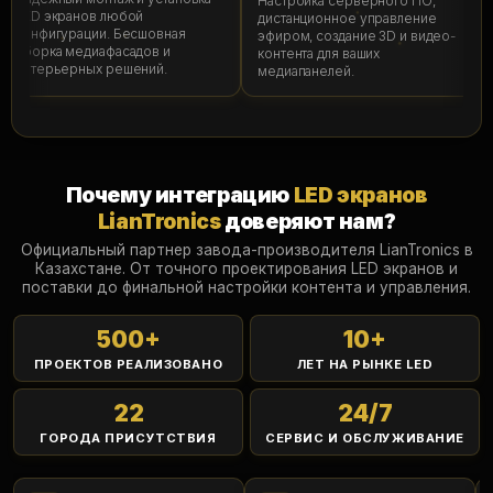
Настройка серверного ПО,
Р
LED экранов любой
дистанционное управление
м
конфигурации. Бесшовная
эфиром, создание 3D и видео-
к
сборка медиафасадов и
контента для ваших
д
интерьерных решений.
медиапанелей.
Почему интеграцию
LED экранов
LianTronics
доверяют нам?
Официальный партнер завода-производителя LianTronics в
Казахстане. От точного проектирования LED экранов и
поставки до финальной настройки контента и управления.
500
+
10
+
ПРОЕКТОВ РЕАЛИЗОВАНО
ЛЕТ НА РЫНКЕ LED
22
24
/7
ГОРОДА ПРИСУТСТВИЯ
СЕРВИС И ОБСЛУЖИВАНИЕ