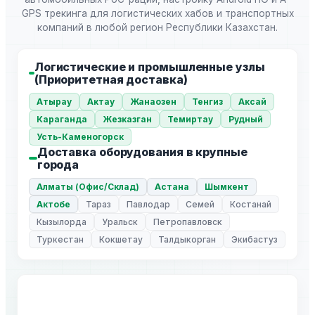
GPS трекинга для логистических хабов и транспортных
компаний в любой регион Республики Казахстан.
Логистические и промышленные узлы
(Приоритетная доставка)
Атырау
Актау
Жанаозен
Тенгиз
Аксай
Караганда
Жезказган
Темиртау
Рудный
Усть-Каменогорск
Доставка оборудования в крупные
города
Алматы (Офис/Склад)
Астана
Шымкент
Актобе
Тараз
Павлодар
Семей
Костанай
Кызылорда
Уральск
Петропавловск
Туркестан
Кокшетау
Талдыкорган
Экибастуз