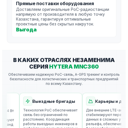
Прямые поставки оборудования
Доставляем оригинальные PoC-радиостанции
напрямую от производителя в любую точку
Казахстана, гарантируя оптимальные
проектные цены без скрытых накруток.
Выгода
В КАКИХ ОТРАСЛЯХ НЕЗАМЕНИМА
СЕРИЯ
HYTERA MNC360
Обеспечиваем надежную PoC-связь, A-GPS трекинг и контроль
безопасности для логистических и транспортных предприятий
по всему Казахстану.
Выездные бригады
Карьеры и добыч
Технология PoC обеспечивает
Две внешние LTE-антенны
 4 Вт
связь без ограничений по
стабилизируют передачу
расстоянию. Координация
данных в сложных условия
ируют
работы выездных инженеров в
рельефа, обеспечивая
манд