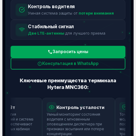
Контроль водителя
Умная система защиты от
потери внимания
Стабильный сигнал
Две LTE-антенны
для лучшего приема
Запросить цены
Консультация в WhatsApp
Ключевые преимущества терминала
Hytera MNC360:
4 Вт
Контроль усталости
A-GP
логия
Умный мониторинг состояния
Точный и б
ений и система
водителя с мгновенным
модуль пози
 обеспечивают
оповещением диспетчера при
постоянног
умных кабинах
признаках засыпания или потере
маршрутов 
концентрации.
транспорта 