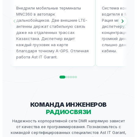
Внедрили мобильные терминалы
Система контрол
MNC360 в автопарк
водителя в MNC3
дальнобойщиков. Две внешние LTE-
Рация мгновенно 
антенны держат стабильную связь
диспетчеру, если
даже на отдаленных трассах
концентрацию но
Казахстана. Диспетчер видит
громкий динамик 
каждый грузовик на карте
слышно даже при
благодаря точному A-GPS. Отличная
кабины.
работа Ast IT Garant.
КОМАНДА ИНЖЕНЕРОВ
РАДИОСВЯЗИ
Надежность корпоративной сети DMR напрямую зависит
от качества ее программирования. Познакомьтесь с
командой сертифицированных специалистов Ast IT Garant,