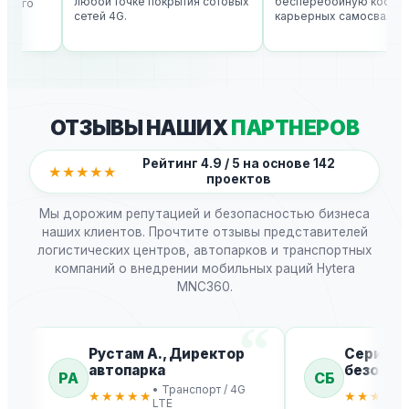
любой точке покрытия сотовых
бесперебойную координа
его
сетей 4G.
карьерных самосвалов.
ОТЗЫВЫ НАШИХ
ПАРТНЕРОВ
Рейтинг 4.9 / 5 на основе 142
★★★★★
проектов
Мы дорожим репутацией и безопасностью бизнеса
наших клиентов. Прочтите отзывы представителей
логистических центров, автопарков и транспортных
компаний о внедрении мобильных раций Hytera
MNC360.
Рустам А., Директор
Серик Б.
автопарка
безопас
РА
СБ
• Транспорт / 4G
★★★★★
★★★★★
LTE