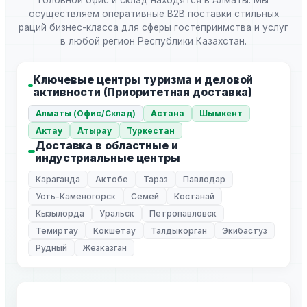
Головной офис и склад находятся в Алматы. Мы
осуществляем оперативные B2B поставки стильных
раций бизнес-класса для сферы гостеприимства и услуг
в любой регион Республики Казахстан.
Ключевые центры туризма и деловой
активности (Приоритетная доставка)
Алматы (Офис/Склад)
Астана
Шымкент
Актау
Атырау
Туркестан
Доставка в областные и
индустриальные центры
Караганда
Актобе
Тараз
Павлодар
Усть-Каменогорск
Семей
Костанай
Кызылорда
Уральск
Петропавловск
Темиртау
Кокшетау
Талдыкорган
Экибастуз
Рудный
Жезказган