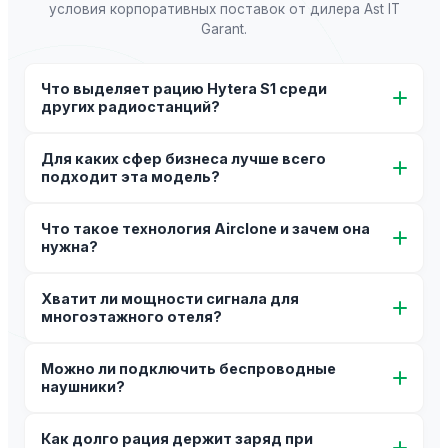
условия корпоративных поставок от дилера Ast IT
Garant.
Что выделяет рацию Hytera S1 среди
других радиостанций?
Ультратонкий дизайн, отсутствие длинной внешней
Для каких сфер бизнеса лучше всего
антенны, вес 135г и премиальный внешний вид,
подходит эта модель?
идеально подходящий для униформы персонала отелей,
ресторанов и бутиков.
Рация создана специально для сферы HoReCa (отели,
Что такое технология Airclone и зачем она
рестораны, кафе), а также для ритейла, ивент-агентств,
нужна?
торговых центров и выездного кейтеринга.
Airclone — это функция мгновенного беспроводного
Хватит ли мощности сигнала для
клонирования конфигурации с одной рации на весь парк
многоэтажного отеля?
(до десятков устройств) за считанные секунды без
использования ПК и кабелей.
Да, Hytera S1 обладает повышенной мощностью
Можно ли подключить беспроводные
передатчика 3 Вт, что гарантирует уверенное
наушники?
пробивание бетонных перекрытий от подземного
паркинга до верхних этажей.
Модели S1 с модулем Bluetooth поддерживают
Как долго рация держит заряд при
подключение оригинальных беспроводных гарнитур для