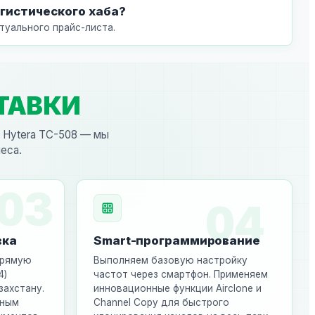
гистического хаба?
туального прайс-листа.
ТАВКИ
й Hytera TC-508 — мы
еса.
03
04
вка
Smart-программирование
прямую
Выполняем базовую настройку
4)
частот через смартфон. Применяем
захстану.
инновационные функции Airclone и
лным
Channel Copy для быстрого