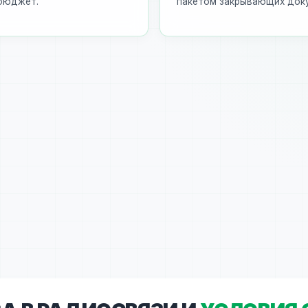
бюджет.
пакетом закрывающих док