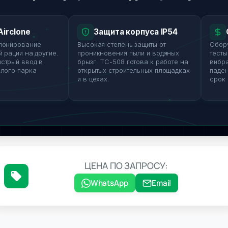
rclone
Защита корпуса IP54
С
нирование
Высокая степень защиты от
Оборуд
рации на другие.
проникновения пыли и водяных
тесты н
рый ввод в
брызг. TC-508 готова к работе на
вибраци
ого парка
открытых строительных площадках
падени
и в цехах.
срок с
ЦЕНА ПО ЗАПРОСУ:
WhatsApp
Email