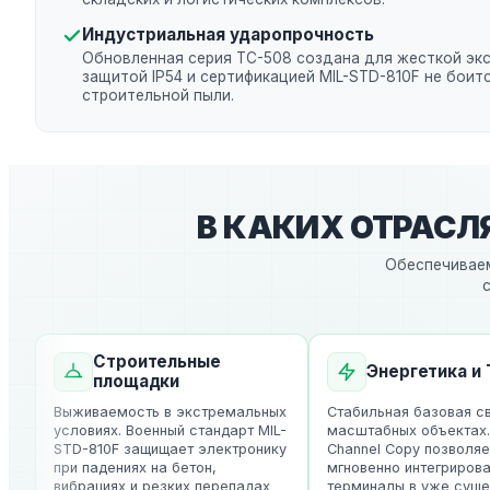
Индустриальная ударопрочность
Обновленная серия TC-508 создана для жесткой экс
защитой IP54 и сертификацией MIL-STD-810F не боит
строительной пыли.
В КАКИХ ОТРАС
Обеспечиваем
Строительные
Энергетика и Т
площадки
Выживаемость в экстремальных
Стабильная базовая свя
условиях. Военный стандарт MIL-
масштабных объектах. Ф
STD-810F защищает электронику
Channel Copy позволяет
при падениях на бетон,
мгновенно интегрироват
вибрациях и резких перепадах
терминалы в уже сущес