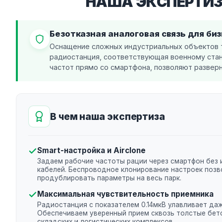
НАША ЭКСПЕРТИЗ
Безотказная аналоговая связь для би
Оснащение сложных индустриальных объектов 
радиостанция, соответствующая военному ста
частот прямо со смартфона, позволяют разверн
В чем наша экспертиза
Smart-настройка и Airclone
Задаем рабочие частоты рации через смартфон без 
кабелей. Беспроводное клонирование настроек позв
продублировать параметры на весь парк.
Максимальная чувствительность приемника
Радиостанция с показателем 0.14мкВ улавливает даж
Обеспечиваем уверенный прием сквозь толстые бет
складских и логистических комплексов.