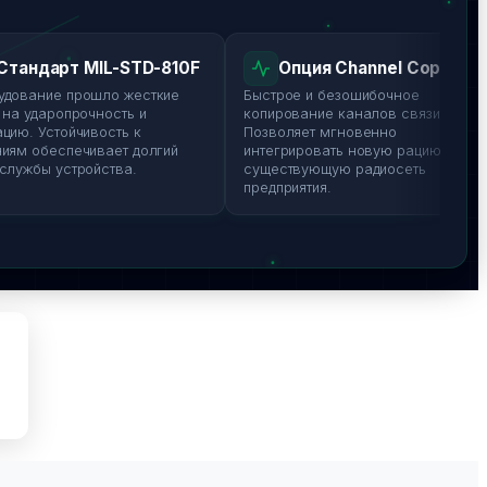
тандарт MIL-STD-810F
Опция Channel Copy
ование прошло жесткие
Быстрое и безошибочное
а ударопрочность и
копирование каналов связи.
ю. Устойчивость к
Позволяет мгновенно
ям обеспечивает долгий
интегрировать новую рацию в
лужбы устройства.
существующую радиосеть
предприятия.