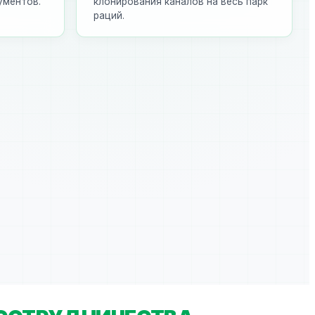
ументов.
клонирования каналов на весь парк
раций.