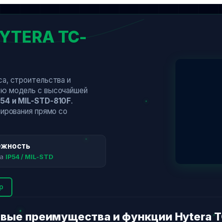
YTERA TC-
са, строительства и
ю модель с высочайшей
P54 и MIL-STD-810F
.
мирования прямо со
ежность
та
IP54 / MIL-STD
p
вые преимущества и функции Hytera T