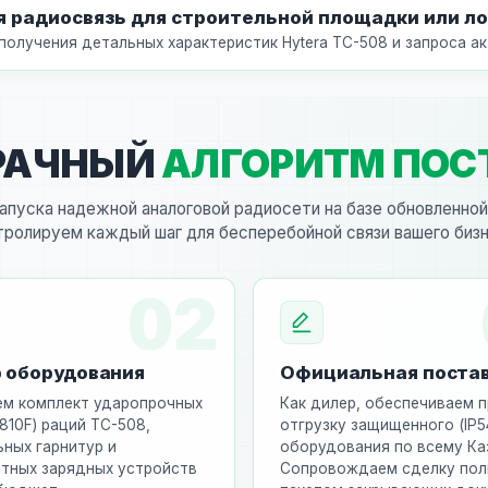
 радиосвязь для строительной площадки или ло
получения детальных характеристик Hytera TC-508 и запроса ак
РАЧНЫЙ
АЛГОРИТМ ПОС
запуска надежной аналоговой радиосети на базе обновленно
тролируем каждый шаг для бесперебойной связи вашего бизн
02
 оборудования
Официальная поста
м комплект ударопрочных
Как дилер, обеспечиваем 
810F) раций TC-508,
отгрузку защищенного (IP5
ьных гарнитур и
оборудования по всему Ка
тных зарядных устройств
Сопровождаем сделку по