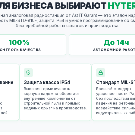
ЛЯ БИЗНЕСА ВЫБИРАЮТ
HYTE
ная аналоговая радиостанция от Ast IT Garant — это эталон на
сть MIL-STD-810F, защита IP54 и умное программирование со с
бесперебойной работы складов и производства.
100
%
До
14
ч
ОНТРОЛЬ КАЧЕСТВА
АВТОНОМНОЙ РАБО
вание
Защита класса IP54
Стандарт MIL-S
Высокая герметичность
Военный стандарт
корпуса надежно оберегает
ударопрочности. Ра
внутренние компоненты от
без последствий в
 с
строительной пыли и прямых
падения на бетонны
ез
водяных брызг на производстве.
воздействие сильн
лей.
индустриальных виб