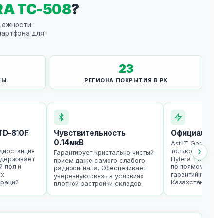
RA TC-508
?
дежности.
мартфона для
23
ТЫ
РЕГИОНА ПОКРЫТИЯ В РК
TD-810F
Чувствительность
Официальны
0.14мкВ
Ast IT Garant 
диостанция
только оригин
Гарантирует кристально чистый
ыдерживает
Hytera TC-508
прием даже самого слабого
й пол и
по прямому за
радиосигнала. Обеспечивает
ых
гарантийную п
уверенную связь в условиях
раций.
Казахстане.
плотной застройки складов.