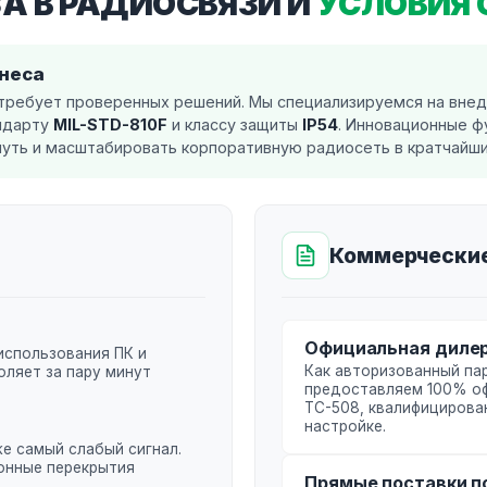
А В РАДИОСВЯЗИ И
УСЛОВИЯ
знеса
требует проверенных решений. Мы специализируемся на вне
ндарту
MIL-STD-810F
и классу защиты
IP54
. Инновационные ф
уть и масштабировать корпоративную радиосеть в кратчайшие
Коммерческие
Официальная диле
использования ПК и
Как авторизованный парт
оляет за пару минут
предоставляем 100% оф
TC-508, квалифицирова
настройке.
е самый слабый сигнал.
онные перекрытия
Прямые поставки п