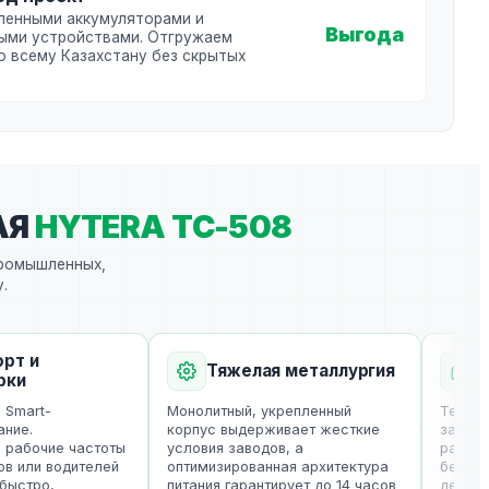
ленными аккумуляторами и
Выгода
ыми устройствами. Отгружаем
о всему Казахстану без скрытых
АЯ
HYTERA TC-508
промышленных,
.
т и
Тяжелая металлургия
Кр
ки
mart-
Монолитный, укрепленный
Технолог
ие.
корпус выдерживает жесткие
за счита
абочие частоты
условия заводов, а
размнож
 или водителей
оптимизированная архитектура
безопасн
ыстро,
питания гарантирует до 14 часов
десятки 