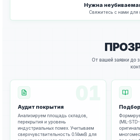
Нужна неубиваемая
Свяжитесь с нами для 
ПРОЗ
От вашей заявки до 
кон
01
Аудит покрытия
Подбор
Анализируем площадь складов,
Формируе
перекрытия и уровень
(MIL-STD-
индустриальных помех. Учитываем
оригинал
сверхчувствительность 0.14мкВ для
многомес