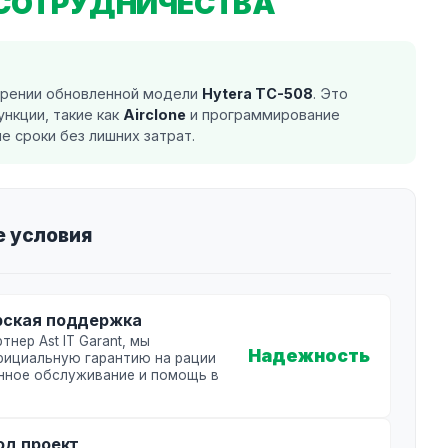
 СОТРУДНИЧЕСТВА
дрении обновленной модели
Hytera TC-508
. Это
ункции, такие как
Airclone
и программирование
 сроки без лишних затрат.
 условия
рская поддержка
нер Ast IT Garant, мы
Надежность
ициальную гарантию на рации
нное обслуживание и помощь в
од проект