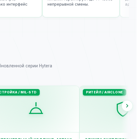
о интерфейс
непрерывной смены.
админист
бновленной серии Hytera
СТРОЙКА / MIL-STD
РИТЕЙЛ / AIRCLONE