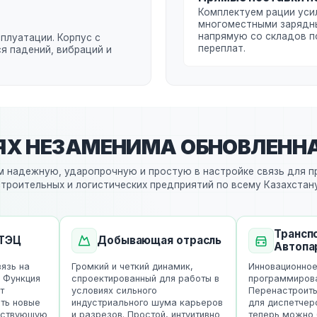
Комплектуем рации уси
многоместными зарядн
напрямую со складов п
плуатации. Корпус с
переплат.
ся падений, вибраций и
ЛЯХ НЕЗАМЕНИМА ОБНОВЛЕНН
 надежную, ударопрочную и простую в настройке связь для 
строительных и логистических предприятий по всему Казахстану
Транспор
ЭЦ
Добывающая отрасль
Автопар
зь на
Громкий и четкий динамик,
Инновационное S
ункция
спроектированный для работы в
программирован
условиях сильного
Перенастроить р
ь новые
индустриального шума карьеров
для диспетчеров
твующую
и разрезов. Простой, интуитивно
теперь можно б