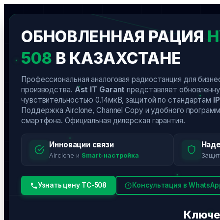
Перейти
к
ОБНОВЛЕННАЯ РАЦИЯ
H
содержимому
508
В КАЗАХСТАНЕ
Профессиональная аналоговая радиостанция для бизне
производства.
Ast IT Garant
представляет обновленну
чувствительностью 0.14мкВ, защитой по стандартам
I
Поддержка Airclone, Channel Copy и удобного програм
смартфона. Официальная дилерская гарантия.
Инновации связи
Над
Airclone и
Smart-настройка
Защи
Узнать цену TC-508
Консультация в WhatsAp
Ключе