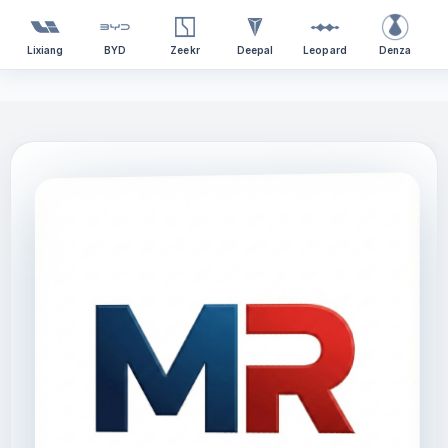
Lixiang
BYD
Zeekr
Deepal
Leopard
Denza
Перейти
к
содержимому