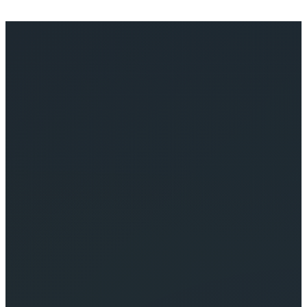
Перейти
к
содержимому