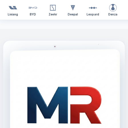
Lixiang
BYD
Zeekr
Deepal
Leopard
Denza
Перейти
к
содержимому