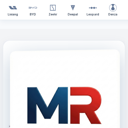
Lixiang
BYD
Zeekr
Deepal
Leopard
Denza
Перейти
к
содержимому