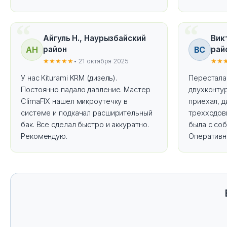
Айгуль Н., Наурызбайский
Вик
АН
ВС
район
рай
★★★★★
• 21 октября 2025
★★
У нас Kiturami KRM (дизель).
Перестала 
Постоянно падало давление. Мастер
двухконтур
ClimaFIX нашел микроутечку в
приехал, 
системе и подкачал расширительный
трехходов
бак. Все сделал быстро и аккуратно.
была с соб
Рекомендую.
Оперативн