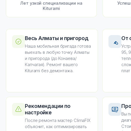
Лет узкой специализации на
Успеш
Kiturami
Весь Алматы и пригород
От 
Наша мобильная бригада готова
Устр
выехать в любую точку Алматы
95, 
и пригорода (до Конаева/
тепл
Капчагая). Ремонт вашего
слож
Kiturami без демонтажа.
плат
Рекомендации по
Про
настройке
Вы п
диаг
После ремонта мастер ClimaFIX
Стои
объяснит, как оптимизировать