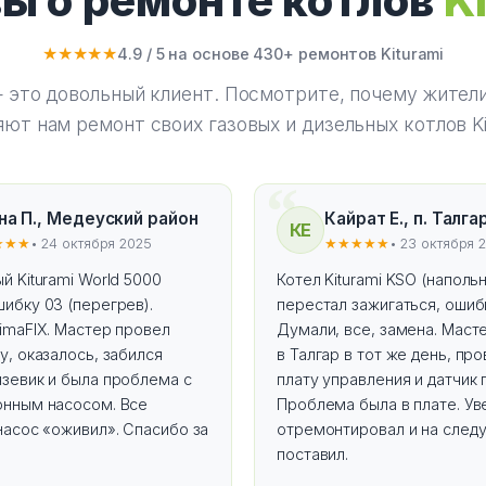
ы о ремонте котлов
K
★★★★★
4.9 / 5 на основе 430+ ремонтов Kiturami
 это довольный клиент. Посмотрите, почему жители
ют нам ремонт своих газовых и дизельных котлов Ki
на П., Медеуский район
Кайрат Е., п. Талга
КЕ
★★★
• 24 октября 2025
★★★★★
• 23 октября 
й Kiturami World 5000
Котел Kiturami KSO (наполь
ибку 03 (перегрев).
перестал зажигаться, ошибк
imaFIX. Мастер провел
Думали, все, замена. Маст
у, оказалось, забился
в Талгар в тот же день, пр
язевик и была проблема с
плату управления и датчик 
онным насосом. Все
Проблема была в плате. Ув
насос «оживил». Спасибо за
отремонтировал и на след
поставил.