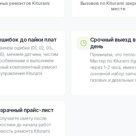
ных ремонтов Kiturami
Вызовов по Kiturami зак
месте
ошибок до пайки плат
Срочный выезд в
день
аняем ошибки (01, 02, 03,
96), меняем датчики, чистим
Понимаем, что тепло 
ообменники и выполняем
Мастер по Kiturami бу
ный компонентный ремонт
через 1-2 часа, имея
 управления Kiturami.
основной набор запч
газовых и дизельных
зрачный прайс-лист
олучаете смету после
ностики до начала работ.
мость ремонта Kiturami