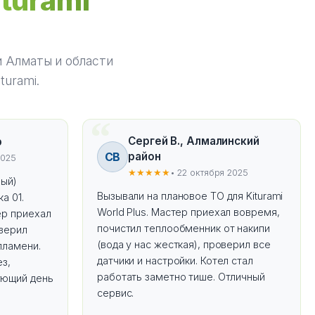
iturami
 Алматы и области
turami.
Сергей В., Алмалинский
р
СВ
район
2025
★★★★★
• 22 октября 2025
ный)
Вызывали на плановое ТО для Kiturami
а 01.
World Plus. Мастер приехал вовремя,
ер приехал
почистил теплообменник от накипи
оверил
(вода у нас жесткая), проверил все
пламени.
датчики и настройки. Котел стал
ез,
работать заметно тише. Отличный
ующий день
сервис.