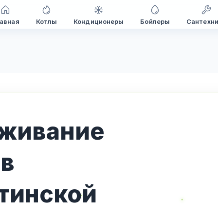
авная
Котлы
Кондиционеры
Бойлеры
Сантехн
уживание
в
тинской