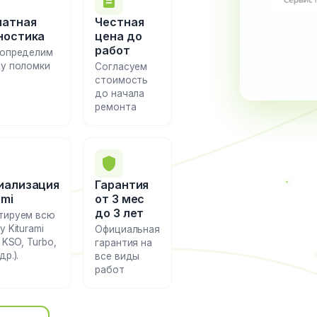
латная
Честная
ностика
цена до
работ
 определим
ну поломки
Согласуем
стоимость
до начала
ремонта
иализация
Гарантия
ami
от 3 мес
до 3 лет
тируем всю
у Kiturami
Официальная
 KSO, Turbo,
гарантия на
р.).
все виды
работ