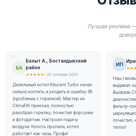
Отзыв
Лучшая реклама —
доверя
Бахыт А., Бостандыкский
Ири
ИП
БА
район
★★
★★★★★
• 25 октября 2025
Наш газовы
Дизельный котел Kiturami Turbo начал
выдавал ош
сильно коптить и уходить в ошибку 95
Вызвали Cl
(проблема с горелкой). Мастер из
диагностик
ClimaFIX приехал, полностью
фильтр-гр
разобрал горелку, почистил форсунки
циркуляци
и фотодатчик. Настроил подачу
почистил, 
воздуха. Копоть пропала, котел
тепло!
работает как часы. Профи!