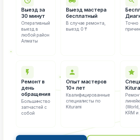
Выезд за
Выезд мастера
Бесп
30 минут
бесплатный
Диаг
Оперативный
В случае ремонта,
Точно
выезд в
выезд 0 ₸
причи
любой район
Алматы
Ремонт в
Опыт мастеров
Спец
день
10+ лет
Kitur
обращения
Квалифицированные
Ремон
специалисты по
линейк
Большинство
Kiturami
(World,
запчастей с
KRM и д
собой