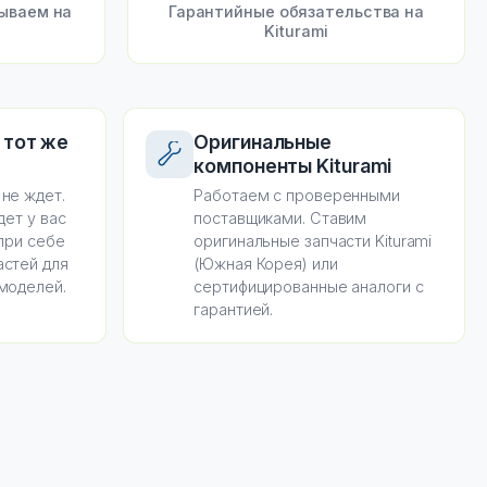
рываем на
Гарантийные обязательства на
Kiturami
 тот же
Оригинальные
компоненты Kiturami
не ждет.
Работаем с проверенными
дет у вас
поставщиками. Ставим
 при себе
оригинальные запчасти Kiturami
астей для
(Южная Корея) или
 моделей.
сертифицированные аналоги с
гарантией.