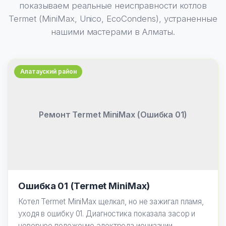
показываем реальные неисправности котлов
Termet (MiniMax, Unico, EcoCondens), устраненные
нашими мастерами в Алматы.
Алатауский район
Ремонт Termet MiniMax (Ошибка 01)
Ошибка 01 (Termet MiniMax)
Котел Termet MiniMax щелкал, но не зажигал пламя,
уходя в ошибку 01. Диагностика показала засор и
неверное положение электрода ионизации.