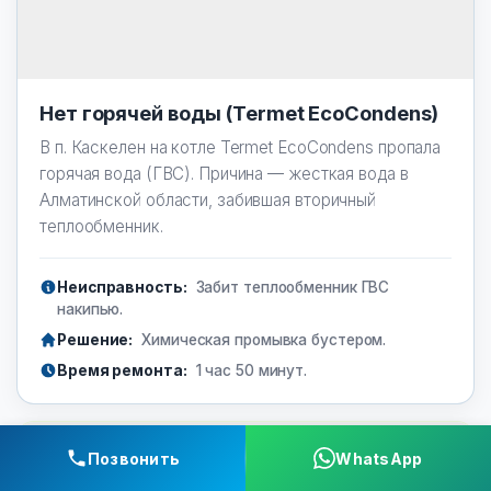
Нет горячей воды (Termet EcoCondens)
В п. Каскелен на котле Termet EcoCondens пропала
горячая вода (ГВС). Причина — жесткая вода в
Алматинской области, забившая вторичный
теплообменник.
Неисправность:
Забит теплообменник ГВС
накипью.
Решение:
Химическая промывка бустером.
Время ремонта:
1 час 50 минут.
Ауэзовский район
Позвонить
WhatsApp