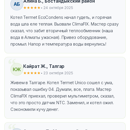
Алина Б., Бостандыкский район
АБ
★★★★★
• 24 октября 2025
Котел Termet EcoCondens начал гудеть, и горячая
вода шла еле теплая. Вызвали ClimaFIX. Мастер сразу
сказал, что забит вторичный теплообменник (наша
вода в Алматы ужасная). Привез оборудование,
промыл. Напор и температура воды вернулись!
Кайрат Ж., Талгар
КЖ
★★★★★
• 23 октября 2025
Живем в Талгаре. Котел Termet Unico сошел с ума,
показывал ошибку 04. Думали, все, плата. Мастер
ClimaFIX приехал, проверил мультиметром, сказал,
что это просто датчик NTC. Заменил, и котел ожил.
Сэкономили кучу денег.