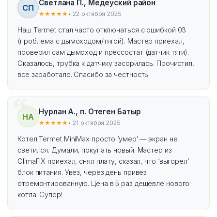
Светлана П., Медеуский район
СП
★★★★★
• 22 октября 2025
Наш Termet стал часто отключаться с ошибкой 03
(проблема с дымоходом/тягой). Мастер приехал,
проверил сам дымоход и прессостат (датчик тяги).
Оказалось, трубка к датчику засорилась. Прочистил,
все заработало. Спасибо за честность.
Нурлан А., п. Отеген Батыр
НА
★★★★★
• 21 октября 2025
Котел Termet MiniMax просто ‘умер’ — экран не
светился. Думали, покупать новый. Мастер из
ClimaFIX приехал, снял плату, сказал, что ‘выгорел’
блок питания. Увез, через день привез
отремонтированную. Цена в 5 раз дешевле нового
котла. Супер!