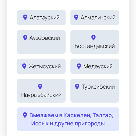
Алатауский
Алмалинский
Ауэзовский
Бостандыкский
Жетысуский
Медеуский
Турксибский
Наурызбайский
Выезжаем в Каскелен, Талгар,
Иссык и другие пригороды