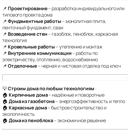
📌
Проектирование
– разработка индивидуального или
типового проекта дома
📌
Фундаментные работы
– монолитная плита,
ленточный фундамент, сваи
📌
Возведение стен
– газоблок, пеноблок, каркасная
технология
📌
Кровельные работы
– утепление и монтаж
📌
Внутренние коммуникации
– работы по
электричеству, отоплению, водоснабжению
📌
Отделочные
– черная и чистовая отделка под ключ
💡
Строим дома по любым технологиям
:
🏠
Кирпичные дома
– надёжные и поворотные
🏠
Дома из газобетона
– энергоэффективность и тепло
🏠
Каркасные дома
– быстрое строительство и
экологичность
🏠
Дома из пеноблока
– экономичное решение