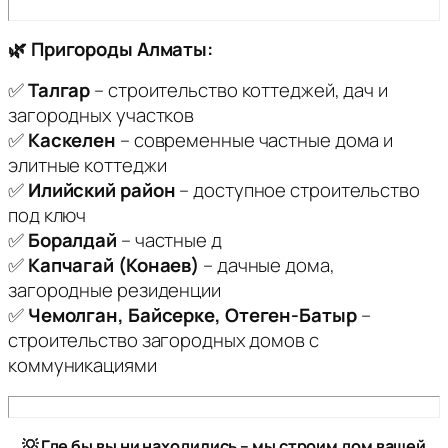
🌿 Пригороды Алматы:
✅
Талгар
– строительство коттеджей, дач и
загородных участков
✅
Каскелен
– современные частные дома и
элитные коттеджи
✅
Илийский район
– доступное строительство
под ключ
✅
Боралдай
– частные д
✅
Капчагай (Конаев)
– дачные дома,
загородные резиденции
✅
Чемолган, Байсерке, Отеген-Батыр
–
строительство загородных домов с
коммуникациями
💡 Где бы вы ни находились – мы строим дом вашей