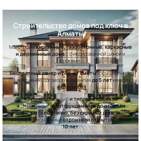
Перейти
к
Строительство домов под ключ в
содержимому
Алматы
Мы строим
кирпичные, газобетонные, каркасные
и деревянные дома
с фиксированной ценой и
сроками.
Бесплатный замер и расчет сметы
, официальное
заключение договора и гарантия
до 5 лет
на все
виды работ.
🔹Индивидуальные
и типовые проекты
🔹Строительство
от фундамента до отделки
🔹Оплата
поэтапно, без скрытых доплат
🔹Профессиональные
строители с опытом более
10 лет