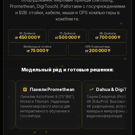
Promethean, DigiTouch). Работаем с госучреждениями
и B2B: стойки, кабели, мыши и OPS компьютеры в
комплекте.
65 Дюймов
75 Дюймов
86 Дюймов
450 000 ₸
500 000 ₸
700 000 ₸
ОТ
ОТ
ОТ
Мобильные стойки
OPS Компьютеры
75 000 ₸
200 000 ₸
ОТ
ОТ
Модельный ряд и готовые решения:
 &
Панели Promethean
Dahua & DigiTouch
Линейки ActivPanel 9 (75″/86″),
Серии DeepHub (Pro/Lite) и 
 65″.
Nickel и Titanium. Надежные
4K (Edu/Pro). Высокая точнос
панели мирового класса для
4K разрешение, встроенные
интерактивного обучения и
камеры и микрофоны для
госсектора.
видеоконференций.