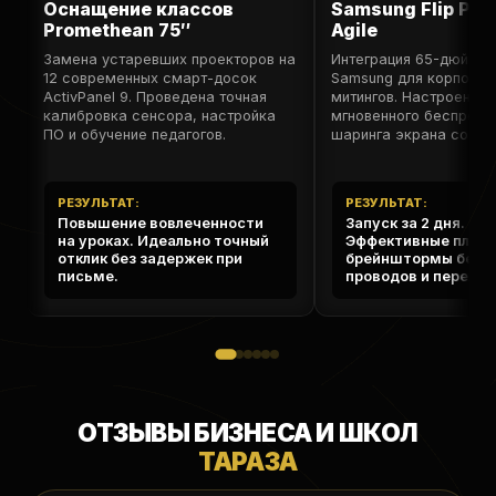
Оснащение классов
Samsung Flip Pro
Promethean 75″
Agile
Замена устаревших проекторов на
Интеграция 65-дюймов
12 современных смарт-досок
Samsung для корпорат
ActivPanel 9. Проведена точная
митингов. Настроена ф
калибровка сенсора, настройка
мгновенного беспрово
ПО и обучение педагогов.
шаринга экрана со см
РЕЗУЛЬТАТ:
РЕЗУЛЬТАТ:
Повышение вовлеченности
Запуск за 2 дня.
на уроках. Идеально точный
Эффективные плане
отклик без задержек при
брейнштормы без л
письме.
проводов и переход
ОТЗЫВЫ БИЗНЕСА И ШКОЛ
ТАРАЗА