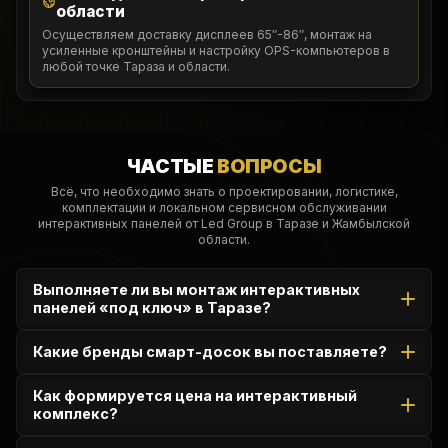
области
Осуществляем доставку дисплеев 65″-86″, монтаж на
усиленные кронштейны и настройку OPS-компьютеров в
любой точке Тараза и области.
ЧАСТЫЕ
ВОПРОСЫ
Всё, что необходимо знать о проектировании, логистике,
комплектации и локальном сервисном обслуживании
интерактивных панелей от Led Group в Таразе и Жамбылской
области.
Выполняете ли вы монтаж интерактивных
панелей «под ключ» в Таразе?
Да, полностью берем на себя аудит аудитории, доставку
Какие бренды смарт-досок вы поставляете?
по Жамбылской области, настенный монтаж, сборку
стоек, установку OPS-модулей и калибровку сенсора.
Официально представляем мировых лидеров: Samsung
Как формируется цена на интерактивный
(линейка Flip Pro), Promethean, Dahua, DigiTouch, Maxon и
комплекс?
iiyama. Оборудование доступно для быстрой отгрузки в
регион.
Стоимость зависит от диагонали экрана (65″, 75″, 86″),