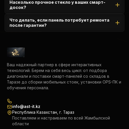
Насколько прочное стекло у ваших смарт-
премиальное разрешение 4K UHD (3840×2160). Текст,
досок?
таблицы, чертежи и 3D-модели будут идеально четкими на
любой диагонали.
Экраны защищены ударопрочным закаленным стеклом
Что делать, если панель потребует ремонта
толщиной 3-4 мм (твердость 7 баллов по шкале Мооса).
после гарантии?
Разбить его случайно практически невозможно, что
гарантирует безопасность детей.
Наш сервисный центр продолжает обслуживание
оборудования и после истечения гарантийного срока.
Благодаря партнерству с производителями, мы быстро
поставляем нужные комплектующие в регион.
Ваш надежный партнер в сфере интерактивных
технологий. Берем на себя весь цикл: от подбора
диагонали и поставки смарт-панелей со складов в
Таразе до сборки мобильных стоек, установки OPS-ПК и
обучения персонала.
info@ast-it.kz
Республика Казахстан, г. Тараз
Поставляем и настраиваем по всей Жамбылской
области