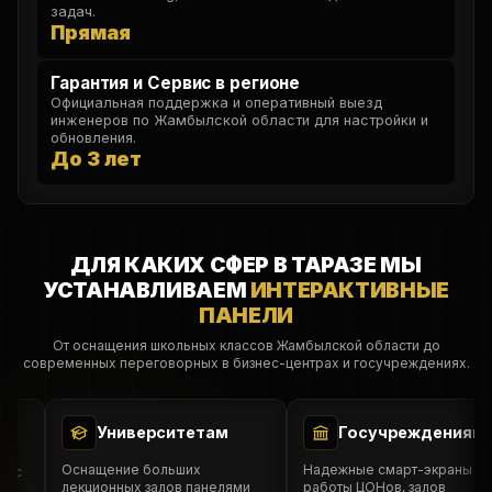
задач.
Прямая
Гарантия и Сервис в регионе
Официальная поддержка и оперативный выезд
инженеров по Жамбылской области для настройки и
обновления.
До 3 лет
ДЛЯ КАКИХ СФЕР В ТАРАЗЕ МЫ
УСТАНАВЛИВАЕМ
ИНТЕРАКТИВНЫЕ
ПАНЕЛИ
От оснащения школьных классов Жамбылской области до
современных переговорных в бизнес-центрах и госучреждениях.
Университетам
Госучреждениям
Оснащение больших
Надежные смарт-экраны для
 с
лекционных залов панелями
работы ЦОНов, залов