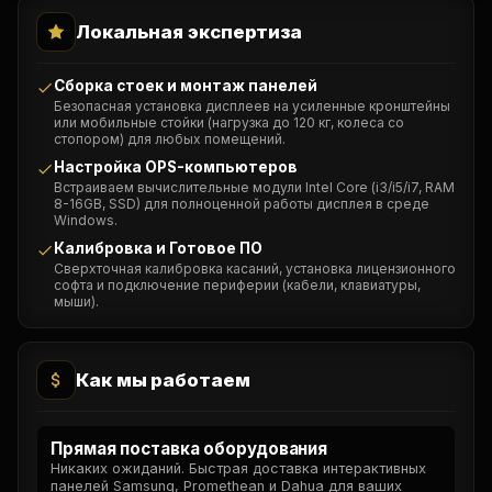
Локальная экспертиза
Сборка стоек и монтаж панелей
Безопасная установка дисплеев на усиленные кронштейны
или мобильные стойки (нагрузка до 120 кг, колеса со
стопором) для любых помещений.
Настройка OPS-компьютеров
Встраиваем вычислительные модули Intel Core (i3/i5/i7, RAM
8-16GB, SSD) для полноценной работы дисплея в среде
Windows.
Калибровка и Готовое ПО
Сверхточная калибровка касаний, установка лицензионного
софта и подключение периферии (кабели, клавиатуры,
мыши).
Как мы работаем
Прямая поставка оборудования
Никаких ожиданий. Быстрая доставка интерактивных
панелей Samsung, Promethean и Dahua для ваших