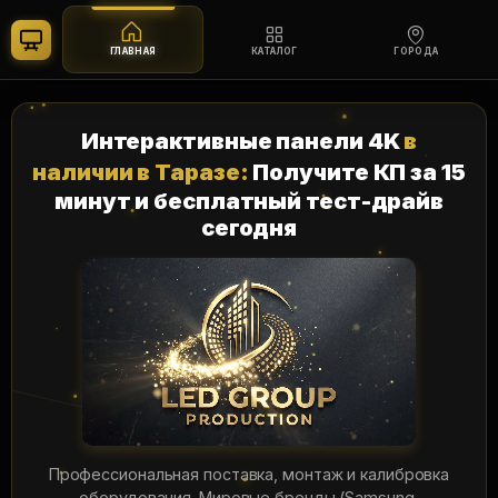
ГЛАВНАЯ
КАТАЛОГ
ГОРОДА
Перейти
к
Интерактивные панели 4K
в
содержимому
наличии в Таразе:
Получите КП за 15
минут и бесплатный тест-драйв
сегодня
Профессиональная поставка, монтаж и калибровка
оборудования. Мировые бренды (Samsung,