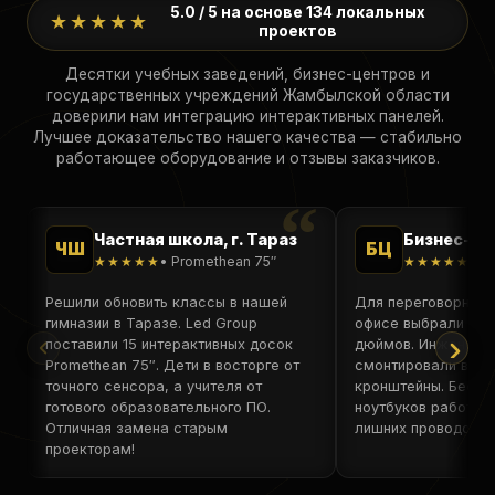
5.0 / 5 на основе 134 локальных
★★★★★
проектов
Десятки учебных заведений, бизнес-центров и
государственных учреждений Жамбылской области
доверили нам интеграцию интерактивных панелей.
Лучшее доказательство нашего качества — стабильно
работающее оборудование и отзывы заказчиков.
Частная школа, г. Тараз
Бизнес-цен
ЧШ
БЦ
★★★★★
• Promethean 75″
★★★★★
• S
Решили обновить классы в нашей
Для переговорных 
гимназии в Таразе. Led Group
офисе выбрали Sams
поставили 15 интерактивных досок
дюймов. Инженеры 
Promethean 75″. Дети в восторге от
смонтировали всё 
точного сенсора, а учителя от
кронштейны. Беспр
готового образовательного ПО.
ноутбуков работае
Отличная замена старым
лишних проводов.
проекторам!