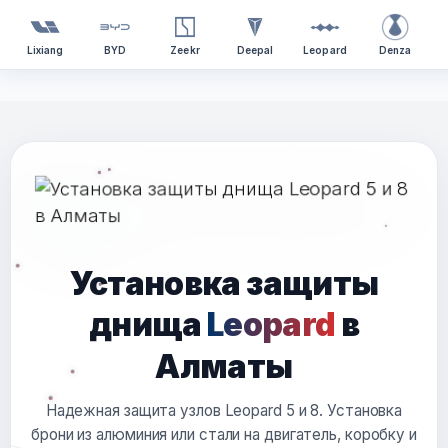
Lixiang
BYD
Zeekr
Deepal
Leopard
Denza
Перейти
к
содержимому
Установка защиты
днища
Leopard
в
Алматы
Надежная защита узлов Leopard 5 и 8. Установка
брони из алюминия или стали на двигатель, коробку и