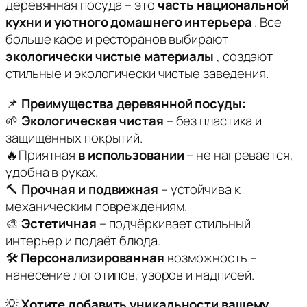
деревянная посуда – это
часть национальной
кухни и уютного домашнего интерьера
. Все
больше кафе и ресторанов выбирают
экологически чистые материалы
, создают
стильные и экологически чистые заведения.
📌
Преимущества деревянной посуды:
🌱
Экологическая чистая
– без пластика и
защищенных покрытий.
🔥Приятная
в использовании
– не нагревается,
удобна в руках.
🔨
Прочная и подвижная
– устойчива к
механическим повреждениям.
🎨
Эстетичная
– подчёркивает стильный
интерьер и подаёт блюда.
🛠
Персонализированная
возможность –
нанесение логотипов, узоров и надписей.
💡
Хотите добавить уникальности вашему