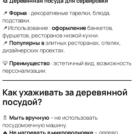
🎨 Деревянная посуда для сервировки
📌
Форма
: декоративные тарелки, блюда,
подставки.
📌Использование :
оформление
банкетов,
фуршетов, ресторанов низкой кухни.
📌
Популярны в
элитных ресторанах, отелях,
дизайнерских проектах.
💡
Преимущество
: эстетичный вид, возможность
персонализации.
Как ухаживать за деревянной
посудой?
🚿
Мыть вручную
– не использовать
посудомоечную машину.
🔥
Не нагревать в микроволновке
– дерево