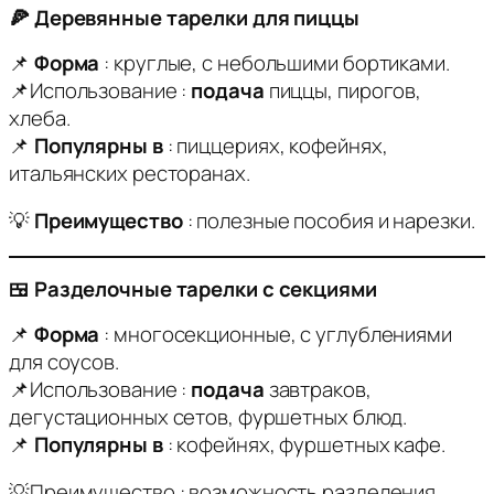
🍕 Деревянные тарелки для пиццы
📌
Форма
: круглые, с небольшими бортиками.
📌Использование :
подача
пиццы, пирогов,
хлеба.
📌
Популярны в
: пиццериях, кофейнях,
итальянских ресторанах.
💡
Преимущество
: полезные пособия и нарезки.
🍱 Разделочные тарелки с секциями
📌
Форма
: многосекционные, с углублениями
для соусов.
📌Использование :
подача
завтраков,
дегустационных сетов, фуршетных блюд.
📌
Популярны в
: кофейнях, фуршетных кафе.
💡Преимущество : возможность разделения