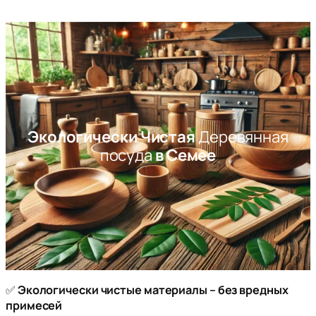
Перейти
к
содержимому
Экологически Чистая
Деревянная
посуда
в Семее
✅
Экологически чистые материалы – без вредных
примесей