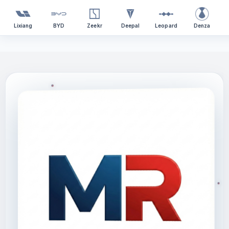
Lixiang
BYD
Zeekr
Deepal
Leopard
Denza
Перейти
к
содержимому