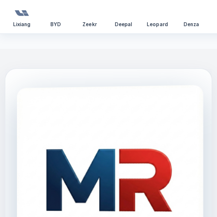
Lixiang
BYD
Zeekr
Deepal
Leopard
Denza
Перейти
к
содержимому