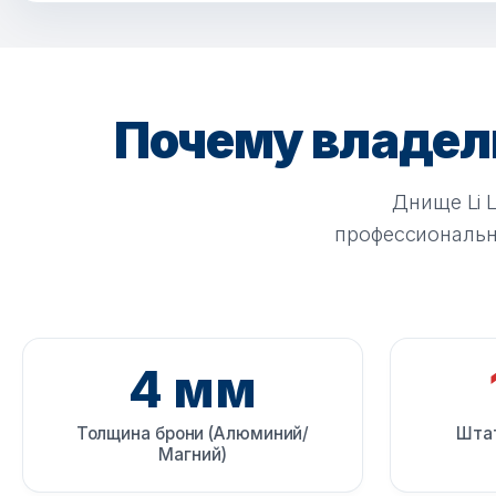
Почему владе
Днище Li 
профессиональн
4 мм
Толщина брони (Алюминий/
Штат
Магний)