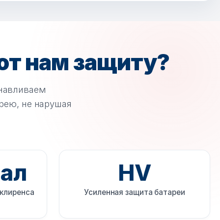
т нам защиту?
анавливаем
рею, не нарушая
ал
HV
 клиренса
Усиленная защита батареи