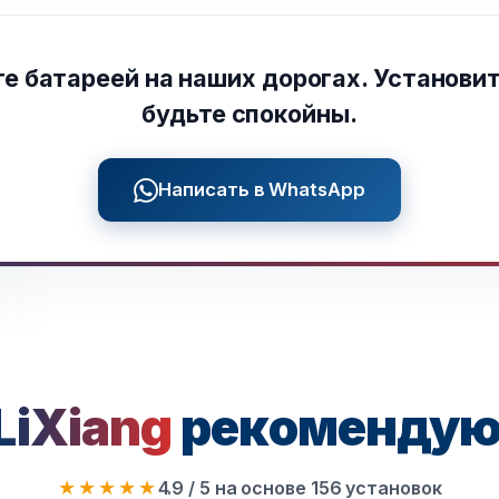
е батареей на наших дорогах. Установи
будьте спокойны.
Написать в WhatsApp
LiXiang
рекомендуют
★★★★★
4.9 / 5 на основе 156 установок