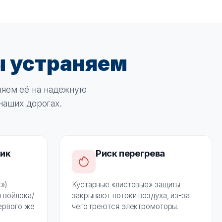
ы устраняем
еняем её на надежную
наших дорогах.
ник
Риск перегрева
»)
Кустарные «листовые» защиты
 войлока/
закрывают потоки воздуха, из-за
первого же
чего греются электромоторы.