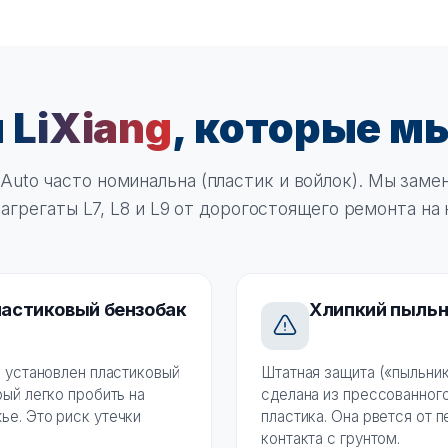
и
LiXiang
, которые м
 Auto часто номинальна (пластик и войлок). Мы зам
 агрегаты L7, L8 и L9 от дорогостоящего ремонта на 
астиковый бензобак
Хлипкий пыль
g установлен пластиковый
Штатная защита («пыльник
рый легко пробить на
сделана из прессованного
е. Это риск утечки
пластика. Она рвется от 
контакта с грунтом.