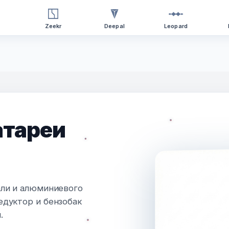
Zeekr
Deepal
Leopard
атареи
али и алюминиевого
едуктор и бензобак
.