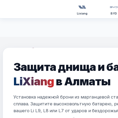
Lixiang
BYD
Перейти
к
содержимому
Защита днища и б
LiXiang
в Алматы
Установка надежной брони из марганцевой ст
сплава. Защитите высоковольтную батарею, р
вашего Li L9, L8 или L7 от ударов и бездорожья