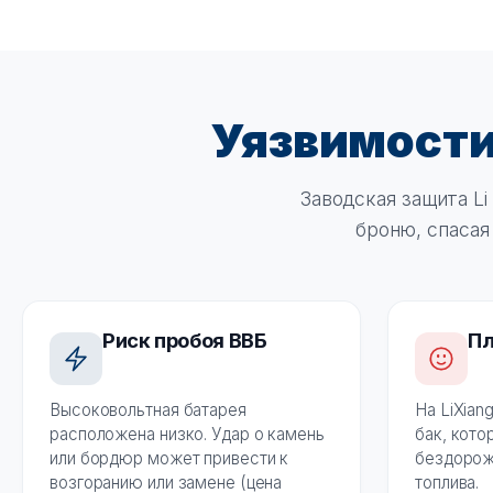
Уязвимост
Заводская защита Li
броню, спасая
Риск пробоя ВВБ
Пл
Высоковольтная батарея
На LiXian
расположена низко. Удар о камень
бак, кото
или бордюр может привести к
бездорожь
возгоранию или замене (цена
топлива.