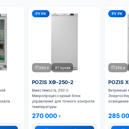
РУ РК
РУ РК
📦
📦
250 л
🚪
Глухая
250 л
POZIS ХФ-250-2
POZIS 
ной
Вместимость 250 л.
Витринная 
Микропроцессорный блок
Энергосбе
онала
управления для точного контроля
освещение
температуры.
270 000
285 0
₸