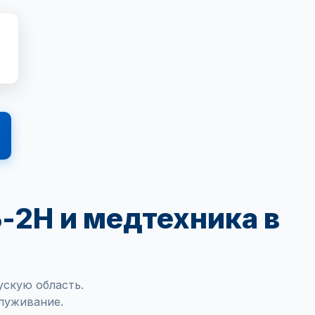
-2Н и медтехника в
скую область.
луживание.