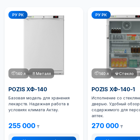
РУ РК
РУ РК
📦
📦
140 л
🚪
Металл
140 л
💎
Стекло
POZIS ХФ-140
POZIS ХФ-140-1
Базовая модель для хранения
Исполнение со стеклян
лекарств. Надежная работа в
дверью. Удобный обзор
условиях климата Актау.
содержимого для перс
аптек.
255 000
270 000
₸
₸