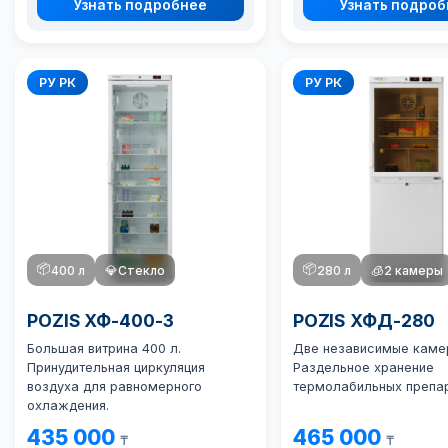
Узнать подробнее
Узнать подро
РУ РК
РУ РК
📦
📦
400 л
💎
Стекло
280 л
🧊
2 камеры
POZIS ХФ-400-3
POZIS ХФД-280
Большая витрина 400 л.
Две независимые каме
Принудительная циркуляция
Раздельное хранение
воздуха для равномерного
термолабильных препар
охлаждения.
435 000
465 000
₸
₸