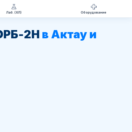
Лаб. (ХЛ)
Оборудование
 ОРБ-2Н
в Актау и