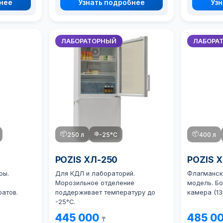
бнее
Узнать подробнее
Узн
ЛАБОРАТОРНЫЙ
ЛАБОРА
📦
❄️
📦
250 л
-25°C
400 л
POZIS ХЛ-250
POZIS 
ры.
Для КДЛ и лабораторий.
Флагманск
Морозильное отделение
модель. Б
атов.
поддерживает температуру до
камера (13
-25°C.
445 000
485 0
₸