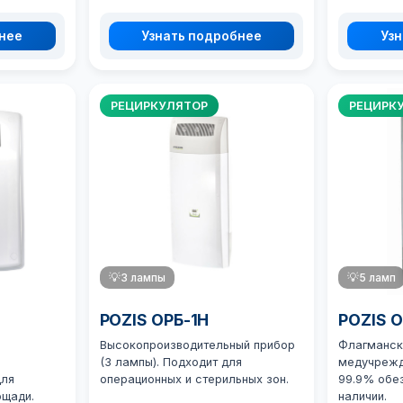
бнее
Узнать подробнее
Узн
РЕЦИРКУЛЯТОР
РЕЦИРК
💡
3 лампы
💡
5 ламп
POZIS ОРБ-1Н
POZIS 
Высокопроизводительный прибор
Флагманск
(3 лампы). Подходит для
медучрежд
для
операционных и стерильных зон.
99.9% обе
ощади.
наличии.