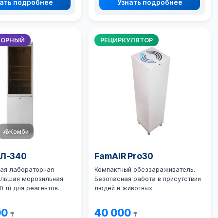
ать подробнее
Узнать подробнее
ТОРНЫЙ
РЕЦИРКУЛЯТОР
🧊
Комби
ХЛ-340
FamAIR Pro30
ая лабораторная
Компактный обеззараживатель.
ольшая морозильная
Безопасная работа в присутствии
0 л) для реагентов.
людей и животных.
00
40 000
₸
₸