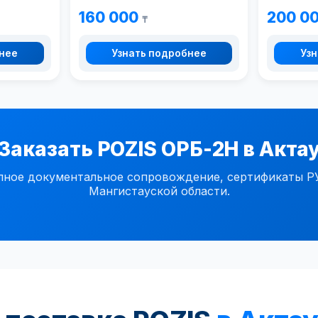
160 000
200 0
₸
бнее
Узнать подробнее
Узн
Заказать POZIS ОРБ-2Н в Акта
е документальное сопровождение, сертификаты РУ Р
Мангистауской области.