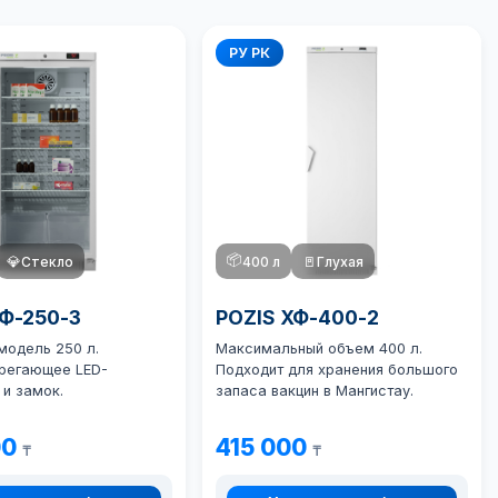
РУ РК
📦
💎
Стекло
400 л
🚪
Глухая
ХФ-250-3
POZIS ХФ-400-2
модель 250 л.
Максимальный объем 400 л.
регающее LED-
Подходит для хранения большого
 и замок.
запаса вакцин в Мангистау.
00
415 000
₸
₸