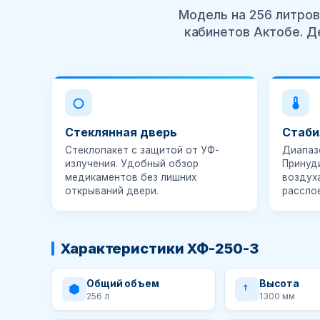
Модель на 256 литров
кабинетов Актобе. Д
Стеклянная дверь
Стаби
Стеклопакет с защитой от УФ-
Диапа
излучения. Удобный обзор
Принуд
медикаментов без лишних
воздух
открываний двери.
рассло
Характеристики ХФ-250-3
Общий объем
Высота
256 л
1300 мм