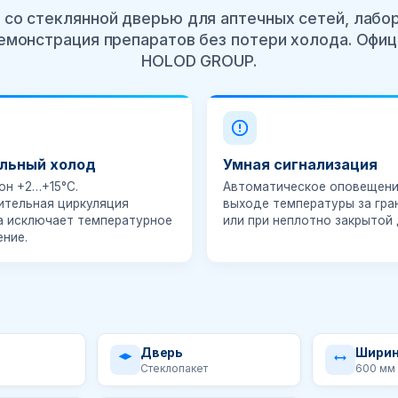
 со стеклянной дверью для аптечных сетей, лабо
емонстрация препаратов без потери холода. Офи
HOLOD GROUP.
льный холод
Умная сигнализация
зон
+2…+15°C
.
Автоматическое оповещени
ительная циркуляция
выходе температуры за гра
а исключает температурное
или при неплотно закрытой 
ение.
Дверь
Шири
Стеклопакет
600 мм