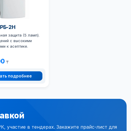
ОРБ-2Н
ая защита (5 ламп).
ений с высокими
ми к асептике.
00
₸
ать подробнее
тавкой
 участие в тендерах. Закажите прайс-лист для