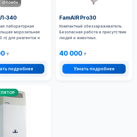
🧊
Комби
ХЛ-340
FamAIR Pro30
ая лабораторная
Компактный обеззараживатель.
ольшая морозильная
Безопасная работа в присутствии
0 л) для реагентов и
людей и животных.
00
40 000
₸
₸
ать подробнее
Узнать подробнее
УЛЯТОР