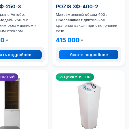
ХФ-250-3
POZIS ХФ-400-2
даж в Актобе.
Максимальный объем 400 л.
модель 250 л с
Обеспечивает длительное
ким охлаждением и
хранение вакцин при отключении
ным стеклом.
сети.
00
415 000
₸
₸
ать подробнее
Узнать подробнее
ТОРНЫЙ
РЕЦИРКУЛЯТОР