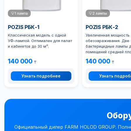
💡
1 лампа
💡
2 лампы
POZIS РБК-1
POZIS РБК-2
Классическая модель с одной
Увеличенная мощность
УФ-лампой. Оптимален для палат
обеззараживания. Две
и кабинетов до 30 м².
бактерицидные лампы 
помещений средней пл
140 000
140 000
₸
₸
Узнать подробнее
Узнать подро
Обору
Официальный дилер FARM HOLOD GROUP. Полное 