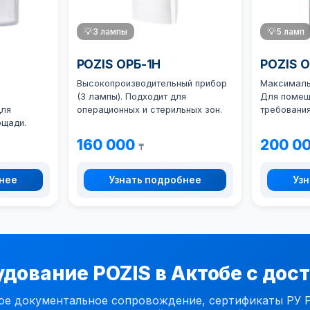
💡
3 лампы
💡
5 ламп
POZIS ОРБ-1Н
POZIS 
Высокопроизводительный прибор
Максимальн
(3 лампы). Подходит для
Для помещ
для
операционных и стерильных зон.
требования
ощади.
160 000
200 0
₸
бнее
Узнать подробнее
Узн
дование POZIS в Актобе с дос
документальное сопровождение, сертификаты РУ РК,