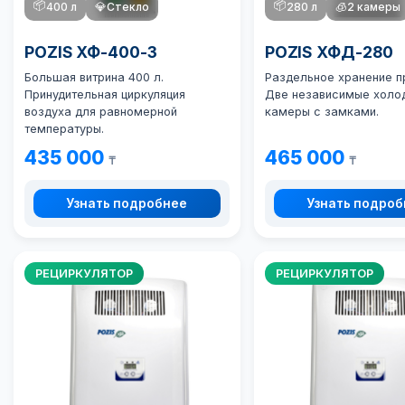
📦
📦
400 л
💎
Стекло
280 л
🧊
2 камеры
POZIS ХФ-400-3
POZIS ХФД-280
Большая витрина 400 л.
Раздельное хранение п
Принудительная циркуляция
Две независимые холо
воздуха для равномерной
камеры с замками.
температуры.
435 000
465 000
₸
₸
Узнать подробнее
Узнать подро
РЕЦИРКУЛЯТОР
РЕЦИРКУЛЯТОР