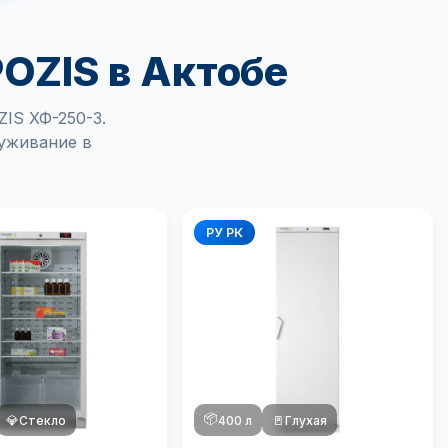
OZIS в Актобе
IS ХФ-250-3.
луживание в
РУ РК
📦
💎
Стекло
400 л
🚪
Глухая