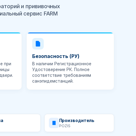
раторий и прививочных
циальный сервис FARM
Безопасность (РУ)
е при
В наличии
Регистрационное
ницы
Удостоверение РК
. Полное
двери.
соответствие требованиям
санэпидемстанций.
на
Производитель
POZIS