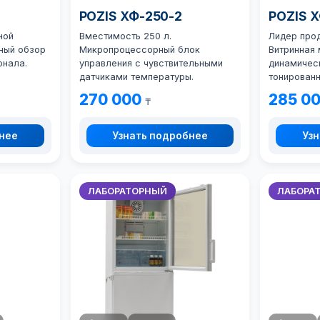
POZIS ХФ-250-2
POZIS 
ной
Вместимость 250 л.
Лидер про
ный обзор
Микропроцессорный блок
Витринная 
онала.
управления с чувствительными
динамичес
датчиками температуры.
тонирован
270 000
285 0
₸
бнее
Узнать подробнее
Узн
ЛАБОРАТОРНЫЙ
ЛАБОРА