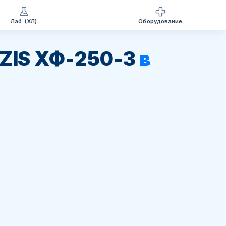
Лаб. (ХЛ)
Оборудование
ZIS ХФ-250-3
в