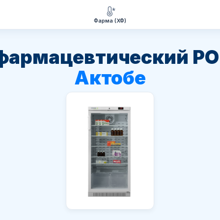
Фарма (ХФ)
фармацевтический PO
Актобе