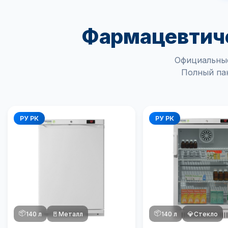
Фармацевтиче
Официальные
Полный пак
РУ РК
РУ РК
📦
📦
140 л
🚪
Металл
140 л
💎
Стекло