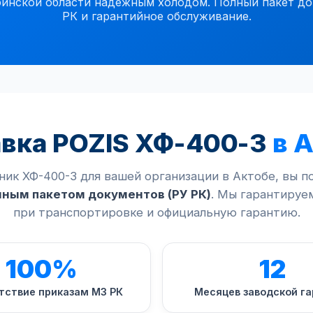
инской области надежным холодом. Полный пакет док
РК и гарантийное обслуживание.
вка POZIS ХФ-400-3
в 
ник ХФ-400-3 для вашей организации в Актобе, вы п
лным пакетом документов (РУ РК)
. Мы гарантируе
при транспортировке и официальную гарантию.
100%
12
тствие приказам МЗ РК
Месяцев заводской г