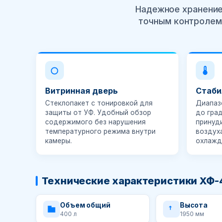
Надежное хранение
точным контролем 
Витринная дверь
Стаби
Стеклопакет с тонировкой для
Диапа
защиты от УФ. Удобный обзор
до гра
содержимого без нарушения
принуд
температурного режима внутри
воздух
камеры.
охлажд
Технические характеристики ХФ-
Объем общий
Высота
400 л
1950 мм