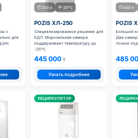
📦
❄️
📦
250 л
-25°C
400 л
POZIS ХЛ-250
POZIS 
ры с
Специализированное решение для
Большой к
ально для
КДЛ. Морозильная камера
Две камер
рупп
поддерживает температуру до
точное по
-25°C.
445 000
485 0
₸
бнее
Узнать подробнее
Узн
РЕЦИРКУЛЯТОР
РЕЦИРК