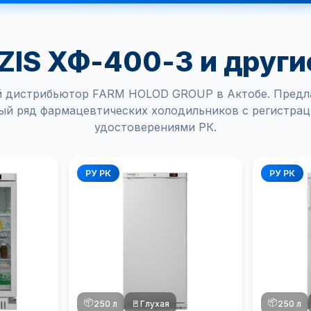
IS ХФ-400-3 и други
 дистрибьютор FARM HOLOD GROUP в Актобе. Предл
ый ряд фармацевтических холодильников с регистра
удостоверениями РК.
РУ РК
РУ РК
📦
📦
250 л
🚪
Глухая
250 л