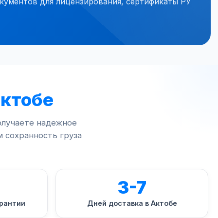
ументов для лицензирования, сертификаты РУ
Актобе
олучаете надежное
м сохранность груза
3-7
арантии
Дней доставка в Актобе