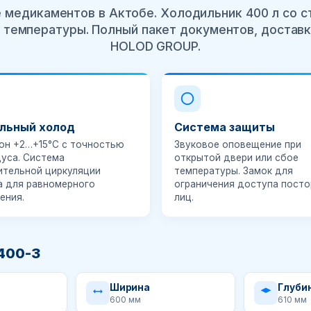
 медикаментов в Актобе. Холодильник 400 л со с
температуры. Полный пакет документов, доставк
HOLOD GROUP.
льный холод
Система защиты
зон
+2…+15°C
с точностью
Звуковое оповещение при
дуса. Система
открытой двери или сбое
ительной циркуляции
температуры. Замок для
а для равномерного
ограничения доступа посто
ения.
лиц.
400-3
Ширина
Глуби
600 мм
610 мм