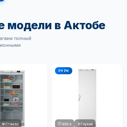
е модели в Актобе
агаем полный
ционными
РУ РК
📦
💎
Стекло
400 л
🚪
Глухая