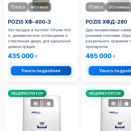
📦
📦
400 л
💎
Стекло
280 л
🧊
2 камеры
POZIS ХФ-400-3
POZIS ХФД-280
Хит продаж в Актобе!
Объем 400
Две независимые каме
л, динамическое охлаждение и
разными ключами. Иде
стеклянная дверь для идеальной
раздельного хранения г
демонстрации.
препаратов.
435 000
465 000
₸
₸
Узнать подробнее
Узнать подро
РЕЦИРКУЛЯТОР
РЕЦИРКУЛЯТОР