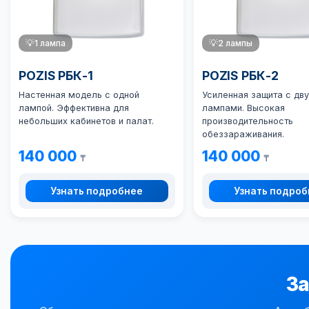
💡
1 лампа
💡
2 лампы
POZIS РБК-1
POZIS РБК-2
Настенная модель с одной
Усиленная защита с дв
лампой. Эффективна для
лампами. Высокая
небольших кабинетов и палат.
производительность
обеззараживания.
140 000
140 000
₸
₸
Узнать подробнее
Узнать подро
За