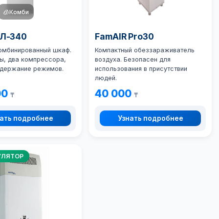
🧊
Комби
ХЛ-340
FamAIR Pro30
омбинированный шкаф.
Компактный обеззараживатель
ы, два компрессора,
воздуха. Безопасен для
ддержание режимов.
использования в присутствии
людей.
00
40 000
₸
₸
ать подробнее
Узнать подробнее
УЛЯТОР