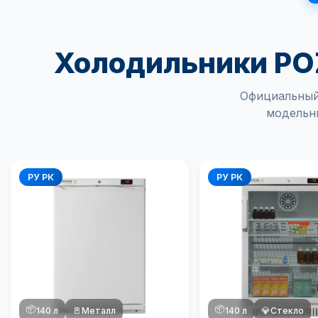
Холодильники POZ
Официальный
модельн
РУ РК
РУ РК
📦
📦
140 л
🚪
Металл
140 л
💎
Стекло