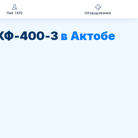
Лаб. (ХЛ)
Оборудование
 ХФ-400-3
в Актобе