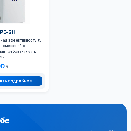
ОРБ-2Н
ная эффективность (5
я помещений с
ми требованиями к
ти.
00
₸
ать подробнее
обе