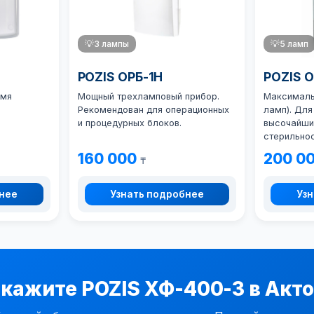
💡
3 лампы
💡
5 ламп
POZIS ОРБ-1Н
POZIS 
умя
Мощный трехламповый прибор.
Максималь
Рекомендован для операционных
ламп). Дл
и процедурных блоков.
высочайши
стерильнос
160 000
200 0
₸
бнее
Узнать подробнее
Узн
кажите POZIS ХФ-400-3 в Акт