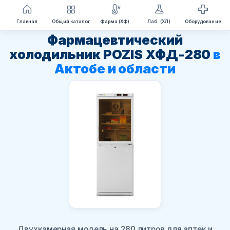
Перейти
Главная
Общий каталог
Фарма (ХФ)
Лаб. (ХЛ)
Оборудование
к
Фармацевтический
содержимому
холодильник POZIS ХФД-280
в
Актобе и области
Двухкамерная модель на 280 литров для аптек и