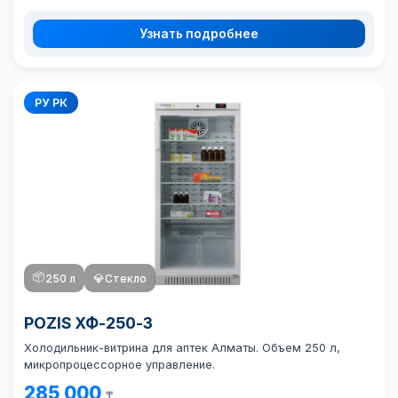
Узнать подробнее
РУ РК
📦
250 л
💎
Стекло
POZIS ХФ-250-3
Холодильник-витрина для аптек Алматы. Объем 250 л,
микропроцессорное управление.
285 000
₸