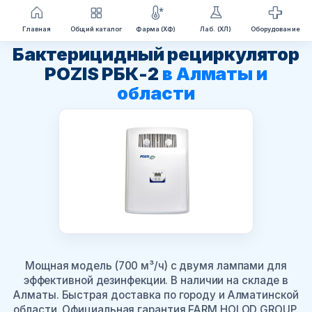
Перейти
Главная
Общий каталог
Фарма (ХФ)
Лаб. (ХЛ)
Оборудование
к
Бактерицидный рециркулятор
содержимому
POZIS РБК-2
в Алматы и
области
Мощная модель (700 м³/ч) с двумя лампами для
эффективной дезинфекции. В наличии на складе в
Алматы. Быстрая доставка по городу и Алматинской
области. Официальная гарантия FARM HOLOD GROUP.