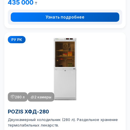
435 000
₸
Узнать подробнее
РУ РК
📦
280 л
🧊
2 камеры
POZIS ХФД-280
Двухкамерный холодильник (280 л). Раздельное хранение
термолабильных лекарств.