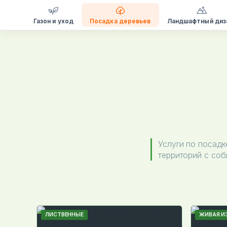
Газон и уход
Посадка деревьев
Ландшафтный диз
Перейти
к
содержимому
Услуги по посадк
территорий с соб
ЛИСТВЕННЫЕ
ЖИВАЯ И