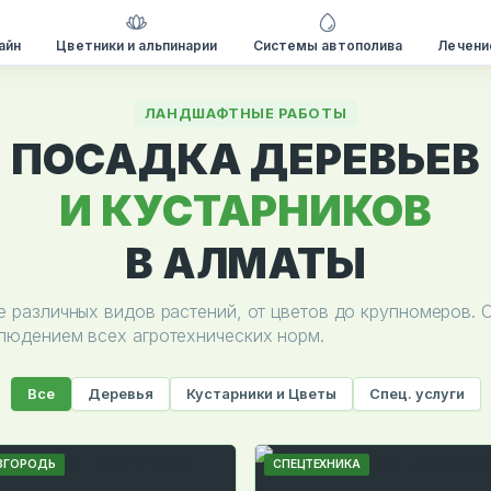
айн
Цветники и альпинарии
Системы автополива
Лечени
ЛАНДШАФТНЫЕ РАБОТЫ
ПОСАДКА ДЕРЕВЬЕВ
И КУСТАРНИКОВ
В АЛМАТЫ
е различных видов растений, от цветов до крупномеров. 
людением всех агротехнических норм.
Все
Деревья
Кустарники и Цветы
Спец. услуги
ЗГОРОДЬ
СПЕЦТЕХНИКА