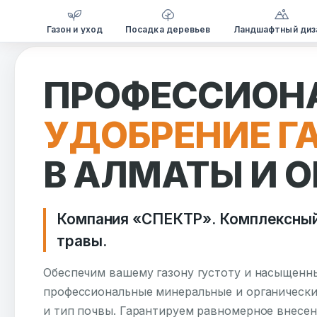
Газон и уход
Посадка деревьев
Ландшафтный диз
Перейти
к
ПРОФЕССИОН
содержимому
УДОБРЕНИЕ Г
В АЛМАТЫ И 
Компания «СПЕКТР». Комплексный
травы.
Обеспечим вашему газону густоту и насыщенн
профессиональные минеральные и органически
и тип почвы. Гарантируем равномерное внесен