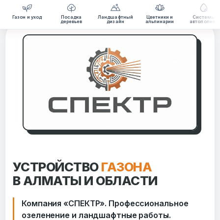
Газон и уход
Посадка
Ландшафтный
Цветники и
Системы
Перейти
деревьев
дизайн
альпинарии
автополива
к
содержимому
УСТРОЙСТВО
ГАЗОНА
В АЛМАТЫ И ОБЛАСТИ
Компания «СПЕКТР». Профессиональное
озеленение и ландшафтные работы.