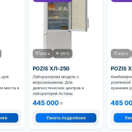
📦
❄️
📦
250 л
-25°C
400 л
POZIS ХЛ-250
POZIS 
 для
Лабораторная модель с
Комбиниро
морозильником. Для
усиленной
я места в
диагностических центров и
хранение р
лабораторий Астаны.
445 000
485 0
₸
бнее
Узнать подробнее
Узн