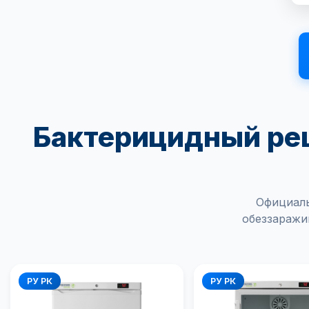
Бактерицидный рец
Официаль
обеззаражи
РУ РК
РУ РК