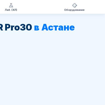
Лаб. (ХЛ)
Оборудование
R Pro30
в Астане