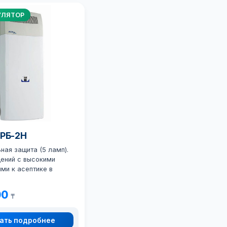
УЛЯТОР
ОРБ-2Н
ая защита (5 ламп).
ений с высокими
ми к асептике в
00
₸
ать подробнее