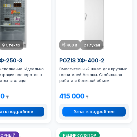
📦
💎
Стекло
400 л
🚪
Глухая
ХФ-250-3
POZIS ХФ-400-2
 исполнение. Идеально
Вместительный шкаф для крупных
страции препаратов в
госпиталей Астаны. Стабильная
етях столицы.
работа и большой объем.
00
415 000
₸
₸
ать подробнее
Узнать подробнее
ТОРНЫЙ
РЕЦИРКУЛЯТОР