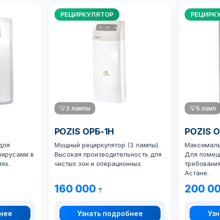
РЕЦИРКУЛЯТОР
РЕЦИРК
💡
3 лампы
💡
5 ламп
POZIS ОРБ-1Н
POZIS 
для
Мощный рециркулятор (3 лампы).
Максимальн
вирусами в
Высокая производительность для
Для помещ
ях.
чистых зон и операционных.
требования
Астане.
160 000
200 0
₸
бнее
Узнать подробнее
Узн