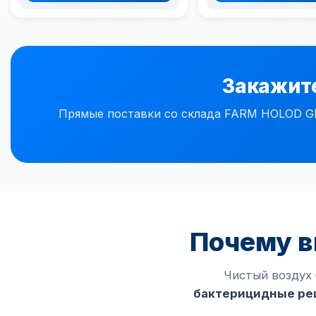
Закажите
Прямые поставки со склада FARM HOLOD GR
Почему 
Чистый воздух 
бактерицидные ре