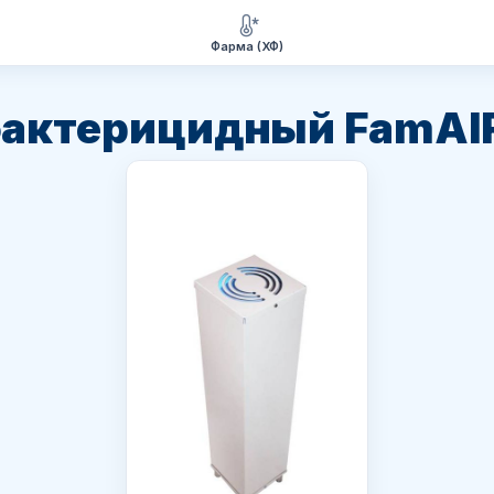
Фарма (ХФ)
бактерицидный FamAI