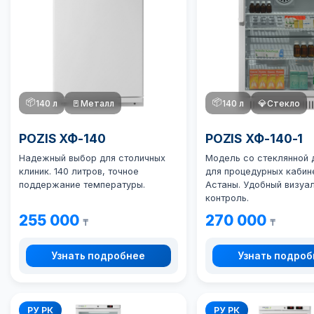
📦
📦
140 л
🚪
Металл
140 л
💎
Стекло
POZIS ХФ-140
POZIS ХФ-140-1
Надежный выбор для столичных
Модель со стеклянной
клиник. 140 литров, точное
для процедурных кабин
поддержание температуры.
Астаны. Удобный визуа
контроль.
255 000
270 000
₸
₸
Узнать подробнее
Узнать подро
РУ РК
РУ РК