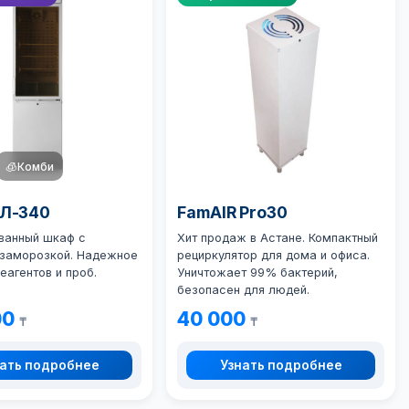
🧊
Комби
ХЛ-340
FamAIR Pro30
ванный шкаф с
Хит продаж в Астане.
Компактный
 заморозкой. Надежное
рециркулятор для дома и офиса.
еагентов и проб.
Уничтожает 99% бактерий,
безопасен для людей.
00
40 000
₸
₸
ать подробнее
Узнать подробнее