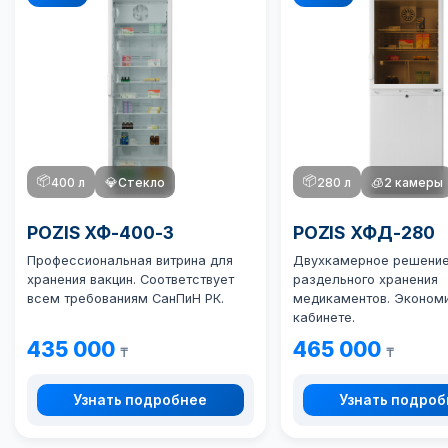
📦
📦
400 л
💎
Стекло
280 л
🧊
2 камеры
POZIS ХФ-400-3
POZIS ХФД-280
Профессиональная витрина для
Двухкамерное решение
хранения вакцин. Соответствует
раздельного хранения
всем требованиям СанПиН РК.
медикаментов. Экономи
кабинете.
435 000
465 000
₸
₸
Узнать подробнее
Узнать подро