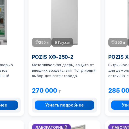
📦
📦
250 л
🚪
Глухая
250 л
POZIS ХФ-250-2
POZIS 
 дверью
Металлическая дверь, защита от
Витринное
етов
внешних воздействий. Популярный
для демон
льный
выбор для аптек города.
аптечных с
270 000
285 0
₸
бнее
Узнать подробнее
Узн
ЛАБОРАТОРНЫЙ
ЛАБОРА