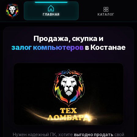
ГЛАВНАЯ
КАТАЛОГ
Перейти
к
Продажа, скупка и
содержимому
залог компьютеров
в Костанае
Нужен надежный ПК, хотите
выгодно продать
свой