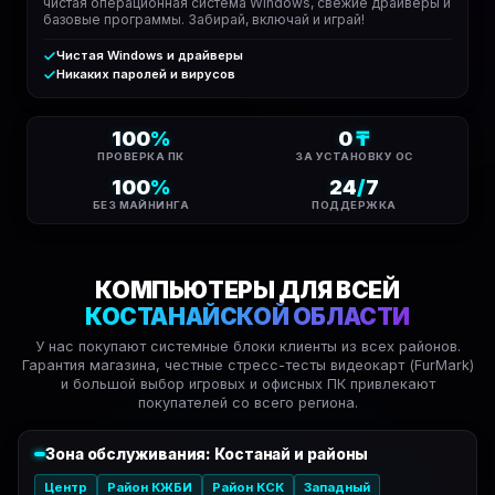
чистая операционная система Windows, свежие драйверы и
базовые программы. Забирай, включай и играй!
Чистая Windows и драйверы
Никаких паролей и вирусов
100
%
0
₸
ПРОВЕРКА ПК
ЗА УСТАНОВКУ ОС
100
%
24
/
7
БЕЗ МАЙНИНГА
ПОДДЕРЖКА
КОМПЬЮТЕРЫ ДЛЯ ВСЕЙ
КОСТАНАЙСКОЙ ОБЛАСТИ
У нас покупают системные блоки клиенты из всех районов.
Гарантия магазина, честные стресс-тесты видеокарт (FurMark)
и большой выбор игровых и офисных ПК привлекают
покупателей со всего региона.
Зона обслуживания: Костанай и районы
Центр
Район КЖБИ
Район КСК
Западный