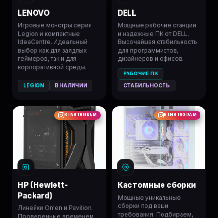
LENOVO
DELL
Игровые монстры серии
Мощные рабочие станции
Legion и компактные
и надежные ПК от DELL.
IdeaCentre. Идеальный
Высочайшая стабильность
выбор как для заядлых
для программистов,
геймеров, так и для
дизайнеров и офисов.
корпоративной среды.
РАБОЧИЕ ПК
LEGION
В НАЛИЧИИ
СТАБИЛЬНОСТЬ
В INSTAGRAM
В INSTAGRAM
HP (Hewlett-
Кастомные сборки
Packard)
Мощные уникальные
сборки под ваши
Линейки Omen и Pavilion.
требования. Подбираем,
Проверенные временем