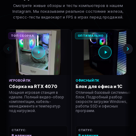
Смотрите живые обзоры и тесты компьютеров в нашем
Instagram. Мы показываем реальное состояние железа,
стресс-тесты видеокарт и FPS в играх перед продажей.
ТОП СБОРКА
ОПТИМАЛЬНО
ИГРОВОЙ ПК
ОФИСНЫЙ ПК
Сборка на RTX 4070
Блок для офиса и 1С
Мощная игровая станция в
Отличный базовый системный
идеале. Полный видео-обзор
блок. Подробный разбор
комплектации, кабель-
скорости загрузки Windows,
менеджмента и температур
работы SSD и офисных
под нагрузкой.
программ.
СТАТУС:
СТАТУС:
В наличии
В наличии