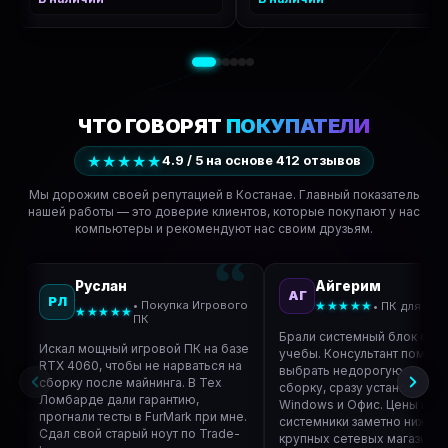
ЧТО ГОВОРЯТ
ПОКУПАТЕЛИ
★★★★★
4.9 / 5 на основе 412 отзывов
Мы дорожим своей репутацией в Костанае. Главный показатель
нашей работы — это доверие клиентов, которые покупают у нас
компьютеры и рекомендуют нас своим друзьям.
Руслан
Айгерим
АГ
РЛ
• Покупка Игрового
★★★★★
• ПК для уче
★★★★★
ПК
Брали системный блок сыну
Искал мощный игровой ПК на базе
учебы. Консультант помог
RTX 4060, чтобы не нарваться на
выбрать недорогую, но шу
сборку после майнинга. В Тех
сборку, сразу установили 
Ломбарде дали гарантию,
Windows и Офис. Цены на
прогнали тесты в FurMark при мне.
системники заметно ниже, 
Сдал свой старый ноут по Trade-
крупных сетевых магазинах