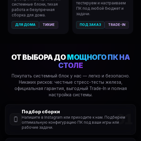
тестируем и настраиваем
системные блоки, тихая
ПК под любой бюджет и
работа и безупречная
задачи.
сборка для дома.
ДЛЯ ДОМА
ТИХИЕ
ПОД ЗАКАЗ
TRADE-IN
ОТ ВЫБОРА ДО
МОЩНОГО ПК НА
СТОЛЕ
Покупать системный блок у нас — легко и безопасно.
Никаких рисков: честные стресс-тесты железа,
официальная гарантия, выгодный Trade-In и полная
настройка системы.
Подбор сборки
01
Напишите в Instagram или приходите к нам. Подберем
оптимальную конфигурацию ПК под ваши игры или
рабочие задачи.