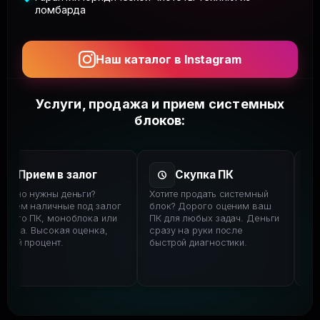
ломбарда
Наш каталог в Instagram
Услуги, продажа и прием системных
блоков:
Прием в залог
Скупка ПК
очно нужны деньги?
Хотите продать системный
В н
даем наличные под залог
блок? Дорого оценим ваш
мощ
шего ПК, моноблока или
ПК для любых задач. Деньги
сов
леза. Высокая оценка,
сразу на руки после
вид
зкий процент.
быстрой диагностики.
для
и с