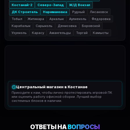
Костанай-2
Северо-Запад
Ж/Д Вокзал
ДК Строитель
Наримановка
Рудный
Лисаковск
Тобыл
Житикара
Аркалык
Аулиеколь
Федоровка
Карабалык
Сарыколь
Денисовка
Боровской
Узунколь
Карасу
Амангельды
Торгай
Камысты
Центральный магазин в Костанае
Приходите к нам, чтобы лично протестировать игровой ПК
или оценить работу офисной сборки. Лучший выбор
системных блоков в наличии.
ОТВЕТЫ НА
ВОПРОСЫ