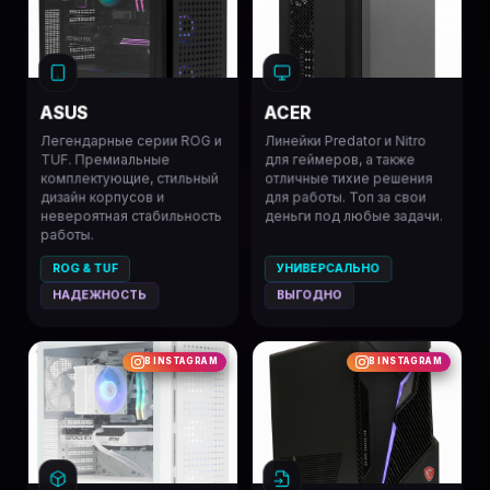
ASUS
ACER
Легендарные серии ROG и
Линейки Predator и Nitro
TUF. Премиальные
для геймеров, а также
комплектующие, стильный
отличные тихие решения
дизайн корпусов и
для работы. Топ за свои
невероятная стабильность
деньги под любые задачи.
работы.
ROG & TUF
УНИВЕРСАЛЬНО
НАДЕЖНОСТЬ
ВЫГОДНО
В INSTAGRAM
В INSTAGRAM