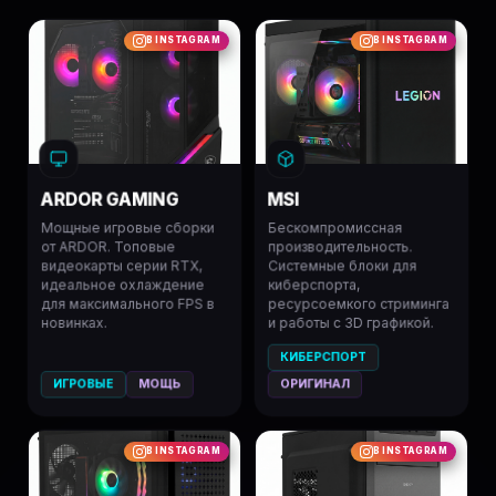
В INSTAGRAM
В INSTAGRAM
ARDOR GAMING
MSI
Мощные игровые сборки
Бескомпромиссная
от ARDOR. Топовые
производительность.
видеокарты серии RTX,
Системные блоки для
идеальное охлаждение
киберспорта,
для максимального FPS в
ресурсоемкого стриминга
новинках.
и работы с 3D графикой.
КИБЕРСПОРТ
ИГРОВЫЕ
МОЩЬ
ОРИГИНАЛ
В INSTAGRAM
В INSTAGRAM