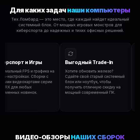
Для каких задач
наши компьютеры
Тех Ломбард — это место, где каждый найдет идеальный
системный блок. От мощных игровых монстров для
киберспорта до надежных и тихих офисных решений.
ерспорт и Игры
Выгодный Trade-In
О
имальный FPS и графика на
Хотите обновить железо?
На
ра-настройках. Сборки с
Сдайте свой старый системный
Мг
ными видеокартами серии
блок или ноутбук, чтобы
бы
и RX для любых
получить отличную скидку на
Ex
ременных новинок.
мощный современный ПК.
вк
ВИДЕО-ОБЗОРЫ
НАШИХ СБОРОК