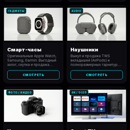
ГАДЖЕТЫ
AUDIO
Смарт-часы
Наушники
Оригинальные Apple Watch,
Выкуп и продажа TWS
Samsung, Garmin. Выгодный
вкладышей (AirPods) и
залог, скупка и продажа
полноразмерных гарнитур.
умных гаджетов с проверкой
Строгая проверка на
АКБ и отвязки.
оригинальность и качество
СМОТРЕТЬ
СМОТРЕТЬ
звука.
ФОТО / ВИДЕО
4K / OLED