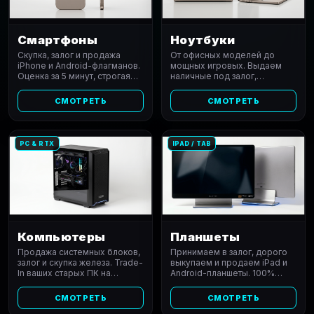
Смартфоны
Ноутбуки
Скупка, залог и продажа
От офисных моделей до
iPhone и Android-флагманов.
мощных игровых. Выдаем
Оценка за 5 минут, строгая
наличные под залог,
проверка качества и
выкупаем и продаем
гарантия на покупку.
ноутбуки по ценам ниже
СМОТРЕТЬ
СМОТРЕТЬ
рынка.
PC & RTX
IPAD / TAB
Компьютеры
Планшеты
Продажа системных блоков,
Принимаем в залог, дорого
залог и скупка железа. Trade-
выкупаем и продаем iPad и
In ваших старых ПК на
Android-планшеты. 100%
мощные игровые сборки с
защита данных и сброс до
тестами.
заводских.
СМОТРЕТЬ
СМОТРЕТЬ