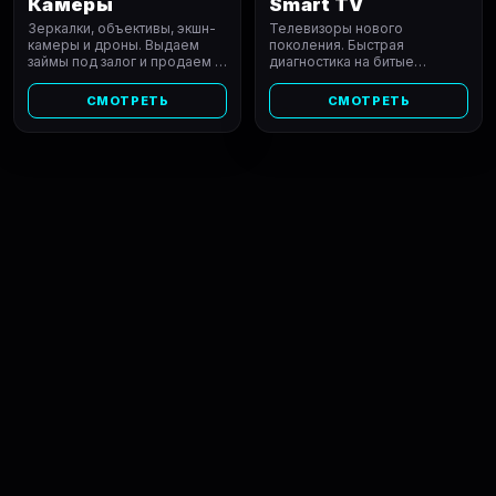
Камеры
Smart TV
Зеркалки, объективы, экшн-
Телевизоры нового
камеры и дроны. Выдаем
поколения. Быстрая
займы под залог и продаем с
диагностика на битые
проверкой матриц и затвора.
пиксели. Моментальная
скупка, залог и продажа с
СМОТРЕТЬ
СМОТРЕТЬ
гарантией.